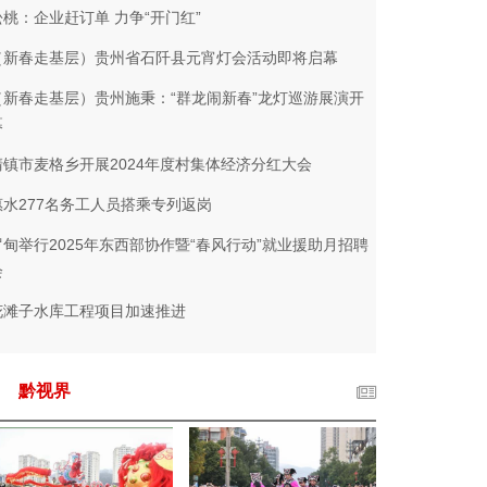
松桃：企业赶订单 力争“开门红”
（新春走基层）贵州省石阡县元宵灯会活动即将启幕
（新春走基层）贵州施秉：“群龙闹新春”龙灯巡游展演开
幕
清镇市麦格乡开展2024年度村集体经济分红大会
惠水277名务工人员搭乘专列返岗
罗甸举行2025年东西部协作暨“春风行动”就业援助月招聘
会
花滩子水库工程项目加速推进
黔视界