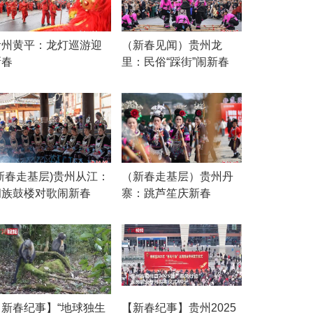
贵州黄平：龙灯巡游迎
（新春见闻）贵州龙
新春
里：民俗“踩街”闹新春
(新春走基层)贵州从江：
（新春走基层）贵州丹
侗族鼓楼对歌闹新春
寨：跳芦笙庆新春
【新春纪事】“地球独生
【新春纪事】贵州2025