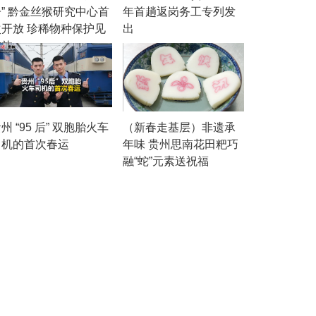
子” 黔金丝猴研究中心首
年首趟返岗务工专列发
次开放 珍稀物种保护见
出
成效
州 “95 后” 双胞胎火车
（新春走基层）非遗承
司机的首次春运
年味 贵州思南花田粑巧
融“蛇”元素送祝福