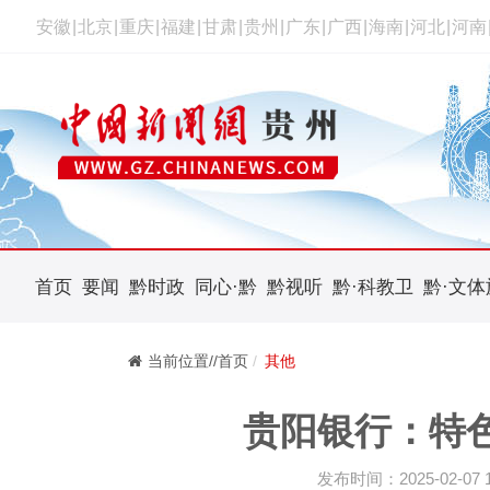
安徽
|
北京
|
重庆
|
福建
|
甘肃
|
贵州
|
广东
|
广西
|
海南
|
河北
|
河南
首页
要闻
黔时政
同心·黔
黔视听
黔·科教卫
黔·文体
当前位置//首页
其他
贵阳银行：特
发布时间：2025-02-07 16