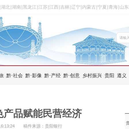
|
湖北
|
湖南
|
黑龙江
|
江苏
|
江西
|
吉林
|
辽宁
|
内蒙古
|
宁夏
|
青海
|
山东
旅
黔·社会
黔·影像
黔·产经
黔·创意
乡村振兴
贵阳
遵义
色产品赋能民营经济
:13:24
稿件来源：贵阳银行