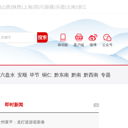
|
山西
|
陕西
|
上海
|
四川
|
新疆
|
兵团
|
云南
|
浙江
移动版
客户端
微博
公众号
六盘水
安顺
毕节
铜仁
黔东南
黔南
黔西南
专题
即时新闻
贵州黄平：龙灯巡游迎新春