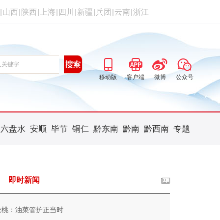
|
山西
|
陕西
|
上海
|
四川
|
新疆
|
兵团
|
云南
|
浙江
移动版
客户端
微博
公众号
六盘水
安顺
毕节
铜仁
黔东南
黔南
黔西南
专题
即时新闻
松桃：油菜管护正当时