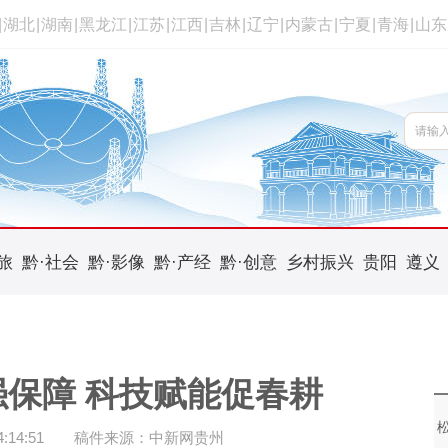
|
湖北
|
湖南
|
黑龙江
|
江苏
|
江西
|
吉林
|
辽宁
|
内蒙古
|
宁夏
|
青海
|
山东
旅
黔·社会
黔·影像
黔·产经
黔·创意
乡村振兴
贵阳
遵义
保障 科技赋能促春耕
14:51
稿件来源：中新网贵州