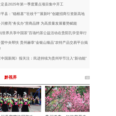
贵定县2025年第一季度重点项目集中开工
黎平县：“稳根基”“壮枝干”“展新叶”创建招商引资新高地
务川擦亮“务实办”营商品牌 为高质量发展蓄势赋能
“与世界共享中国茶”百场约茶公益活动在贵阳孔学堂举行
台盟中央帮扶 贵州赫章“金银山臻品”农特产品交易平台揭
牌
《中国新闻》报关注：民进持续为贵州毕节注入“新动能”
黔视界