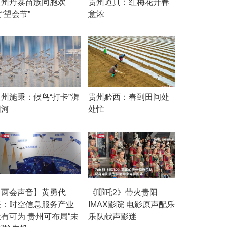
贵州丹寨苗族同胞欢
贵州道真：红梅花开春
“望会节”
意浓
贵州施秉：候鸟“打卡”㵲
贵州黔西：春到田间处
阳河
处忙
【两会声音】黄勇代
《哪吒2》带火贵阳
表：时空信息服务产业
IMAX影院 电影原声配乐
大有可为 贵州可布局“未
乐队献声影迷