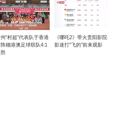
”抢先机
贵州“村超”代表队于香港
《哪吒2》带火贵阳影院
阵穗港澳足球联队4:1
影迷打“飞的”前来观影
获胜