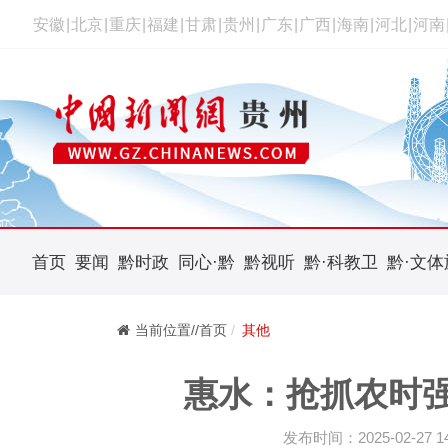
安徽
|
北京
|
重庆
|
福建
|
甘肃
|
贵州
|
广东
|
广西
|
海南
|
河北
|
河南
首页
要闻
黔时政
同心·黔
黔视听
黔·科教卫
黔·文体
当前位置//首页
其他
惠水：抢抓农时强
发布时间：2025-02-27 14: