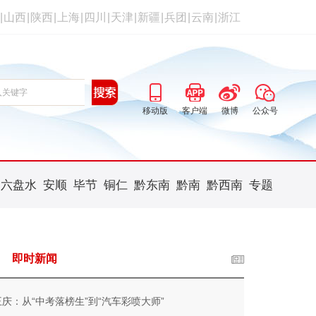
|
山西
|
陕西
|
上海
|
四川
|
天津
|
新疆
|
兵团
|
云南
|
浙江
移动版
客户端
微博
公众号
六盘水
安顺
毕节
铜仁
黔东南
黔南
黔西南
专题
即时新闻
王庆：从“中考落榜生”到“汽车彩喷大师”