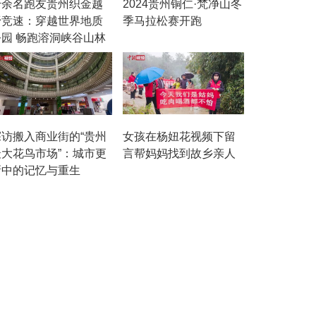
千余名跑友贵州织金越
2024贵州铜仁·梵净山冬
野竞速：穿越世界地质
季马拉松赛开跑
公园 畅跑溶洞峡谷山林
探访搬入商业街的“贵州
女孩在杨妞花视频下留
最大花鸟市场”：城市更
言帮妈妈找到故乡亲人
新中的记忆与重生