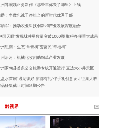
贵州导演魏正勇新作《那些年你去了哪里》上线
徐麟：争做忠诚干净担当的新时代优秀干部
李炳军：推动农业科技创新和产业发展深度融合
“中国天眼”发现脉冲星数量突破1000颗 取得多项重大成果
贵州思南：生态“常青树”变富民“幸福树”
贵州沿河：机械化收割助饲草产业发展
贵州罗甸县首条公交旅游专线开通运行 直达大小井景区
六盘水首届“遇见臻好·凉都有礼”伴手礼创意设计征集大赛
作品征集截止时间延期公告
黔视界