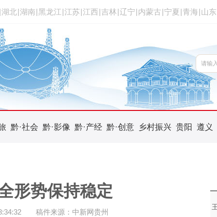
|
湖北
|
湖南
|
黑龙江
|
江苏
|
江西
|
吉林
|
辽宁
|
内蒙古
|
宁夏
|
青海
|
山东
旅
黔·社会
黔·影像
黔·产经
黔·创意
乡村振兴
贵阳
遵义
全形势保持稳定
34:32
稿件来源：中新网贵州