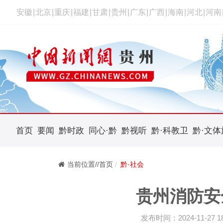
安徽
|
北京
|
重庆
|
福建
|
甘肃
|
贵州
|
广东
|
广西
|
海南
|
河北
|
河南
首页
要闻
黔时政
同心·黔
黔视听
黔·科教卫
黔·文体
当前位置//首页
黔·社会
贵州消防安
发布时间：2024-11-27 18: