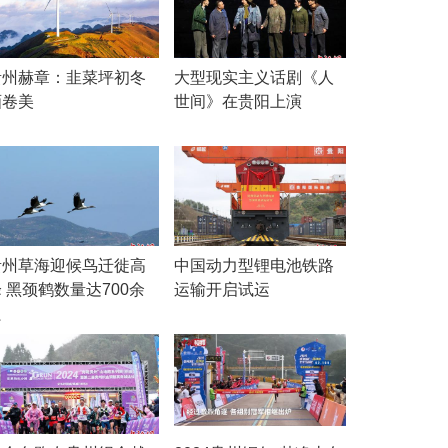
贵州赫章：韭菜坪初冬
大型现实主义话剧《人
画卷美
世间》在贵阳上演
贵州草海迎候鸟迁徙高
中国动力型锂电池铁路
 黑颈鹤数量达700余
运输开启试运
只