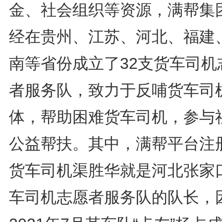
金、社会组织等资源，满帮集
经在贵州、江苏、河北、福建
南等省份成立了32支货车司机
者服务队，致力于反哺货车司
体，帮助困难货车司机，参与
公益帮扶。其中，满帮平台注
货车司机渠胜华就是河北张家
车司机志愿者服务队的队长，