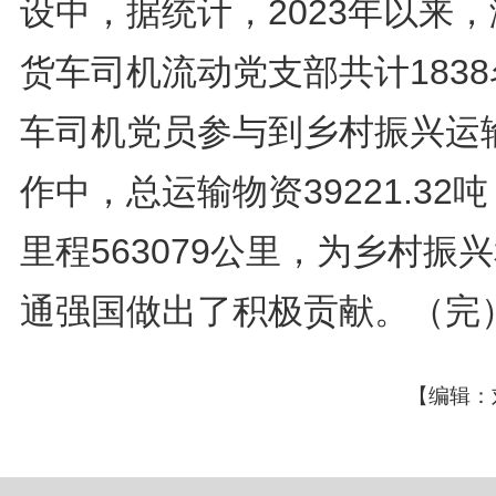
设中，据统计，2023年以来
货车司机流动党支部共计183
车司机党员参与到乡村振兴运
作中，总运输物资39221.32
里程563079公里，为乡村振
通强国做出了积极贡献。（完
【编辑：