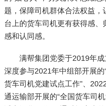
题，保障司机群体合法权益，
台上的货车司机更有获得感、
感和认同感。
满帮集团党委于2019年成
深度参与2021年中组部开展的
货车司机党建试点工作”、202
通运输部开展的“全国货车司机