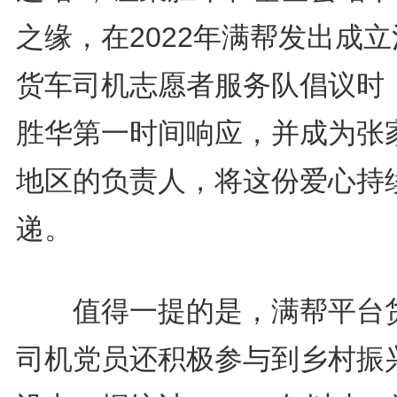
之缘，在2022年满帮发出成
货车司机志愿者服务队倡议时
胜华第一时间响应，并成为张
地区的负责人，将这份爱心持
递。
值得一提的是，满帮平台
司机党员还积极参与到乡村振