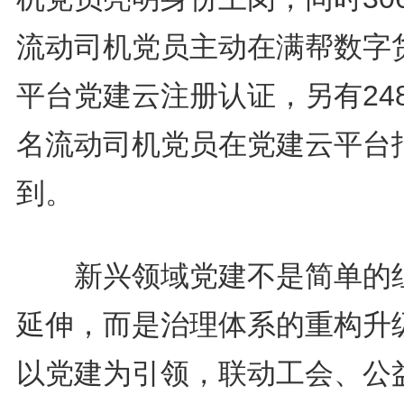
流动司机党员主动在满帮数字
平台党建云注册认证，另有248
名流动司机党员在党建云平台
到。
新兴领域党建不是简单的
延伸，而是治理体系的重构升
以党建为引领，联动工会、公