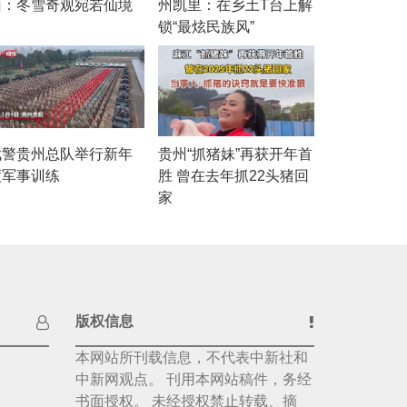
山：冬雪奇观宛若仙境
州凯里：在乡土T台上解
锁“最炫民族风”
武警贵州总队举行新年
贵州“抓猪妹”再获开年首
度军事训练
胜 曾在去年抓22头猪回
家
版权信息
本网站所刊载信息，不代表中新社和
中新网观点。 刊用本网站稿件，务经
书面授权。 未经授权禁止转载、摘