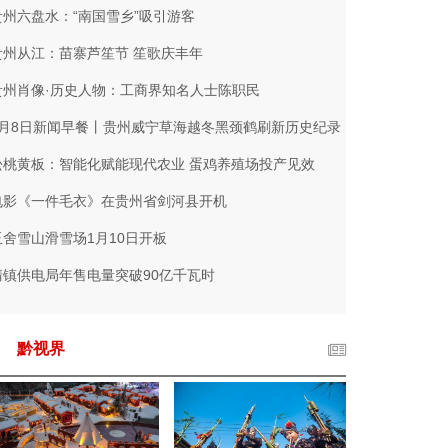
贵州六盘水：“南国雪乡”吸引游客
贵州从江：苗寨芦笙节 笙歌庆丰年
贵州肖像·历史人物：工商界知名人士陈职民
1月8日新闻早餐丨贵州威宁草海越冬黑颈鹤刷新历史纪录
松桃黄板：智能化赋能现代农业 蛋鸡养殖场投产见效
电影《一件毛衣》在贵州省剑河县开机
玉舍雪山滑雪场1月10日开板
清镇供电局年售电量突破90亿千瓦时
黔视界