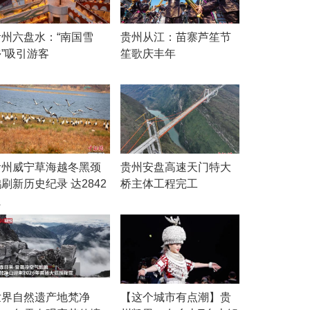
贵州六盘水：“南国雪
贵州从江：苗寨芦笙节
乡”吸引游客
笙歌庆丰年
贵州威宁草海越冬黑颈
贵州安盘高速天门特大
刷新历史纪录 达2842
桥主体工程完工
只
世界自然遗产地梵净
【这个城市有点潮】贵