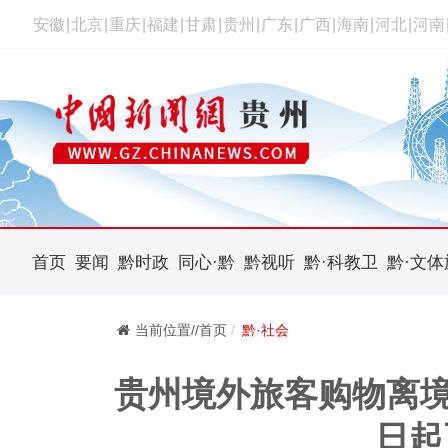
安徽
|
北京
|
重庆
|
福建
|
甘肃
|
贵州
|
广东
|
广西
|
海南
|
河北
|
河南
首页
要闻
黔时政
同心·黔
黔视听
黔·科教卫
黔·文体
当前位置//首页
黔·社会
贵州境外旅客购物离境退
日起