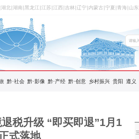
|
湖北
|
湖南
|
黑龙江
|
江苏
|
江西
|
吉林
|
辽宁
|
内蒙古
|
宁夏
|
青海
|
山东
旅
黔·社会
黔·影像
黔·产经
黔·创意
乡村振兴
贵阳
遵义
税升级 “即买即退”1月1
正式落地