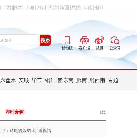
|
山西
|
陕西
|
上海
|
四川
|
天津
|
新疆
|
兵团
|
云南
|
浙江
移动版
客户端
微博
公众号
六盘水
安顺
毕节
铜仁
黔东南
黔南
黔西南
专题
即时新闻
三都：马尾绣娘绣“马”送祝福