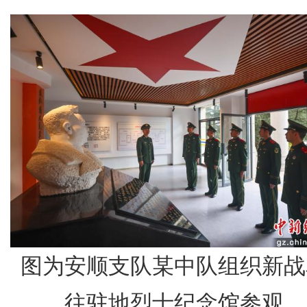
图为安顺支队某中队组织新战
往驻地烈士纪念馆参观。