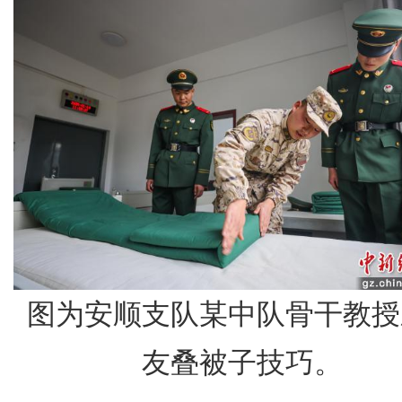
图为安顺支队某中队骨干教授
友叠被子技巧。