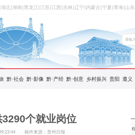
|
湖北
|
湖南
|
黑龙江
|
江苏
|
江西
|
吉林
|
辽宁
|
内蒙古
|
宁夏
|
青海
|
山东
旅
黔·社会
黔·影像
黔·产经
黔·创意
乡村振兴
贵阳
遵义
3290个就业岗位
:23:44
稿件来源：贵州日报