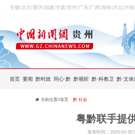
安徽
|
北京
|
重庆
|
福建
|
甘肃
|
贵州
|
广东
|
广西
|
海南
|
河北
|
河南
首页
要闻
黔时政
同心·黔
黔视听
黔·科教卫
黔·文体
当前位置//首页
黔·社会
粤黔联手提供
发布时间：2026-03-30 09