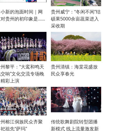
贵小新的泡面时间｜网
贵州威宁：“冬闲不闲”结
对贵州的初印象是......
硕果5000余亩蔬菜进入
采收期
贵州黎平：“大鸾和鸣天
贵州清镇：海棠花盛放
地交响”文化交流专场晚
民众享春光
会精彩上演
贵州榕江侗族民众齐聚
传统歌舞剧院转型团播
祀祖先“萨玛”
新模式 线上流量激发新