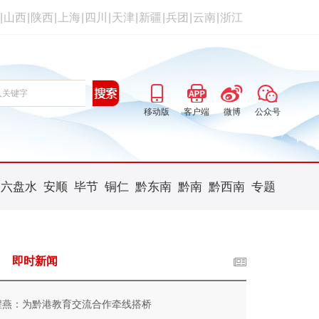
|
山西
|
陕西
|
上海
|
四川
|
天津
|
新疆
|
兵团
|
云南
|
浙江
移动版
客户端
微博
公众号
六盘水
安顺
毕节
铜仁
黔东南
黔南
黔西南
专题
即时新闻
程燕：为黔港教育交流合作牵线搭桥