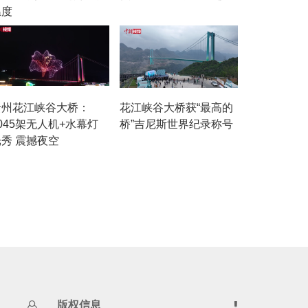
温度
贵州花江峡谷大桥：
花江峡谷大桥获“最高的
045架无人机+水幕灯
桥”吉尼斯世界纪录称号
光秀 震撼夜空
版权信息