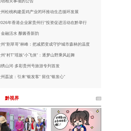
活动相关事项的公告
贵州松桃构建蛋鸡产业闭环推动生态循环发展
“2026年香港企业家贵州行”投资促进活动在黔举行
引金融活水 酿酱香新韵
贵州“割草哥”林峰：把减肥变成守护城市森林的温度
贵州“村T”瑶族“小飞侠”：逐梦山野乘风起舞
锦绣山河·多彩贵州号旅游专列首发
贵州荔波：引来“银发客” 留住“银发心”
黔视界