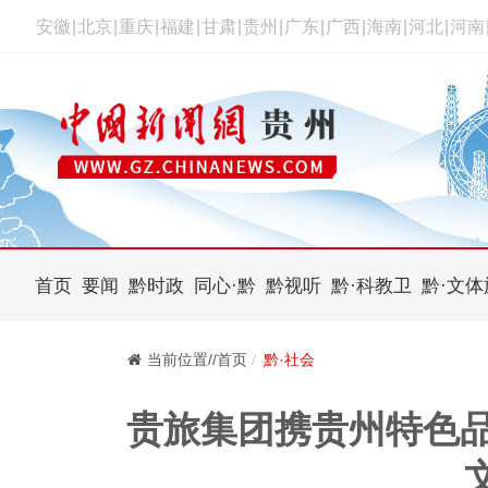
安徽
|
北京
|
重庆
|
福建
|
甘肃
|
贵州
|
广东
|
广西
|
海南
|
河北
|
河南
首页
要闻
黔时政
同心·黔
黔视听
黔·科教卫
黔·文体
当前位置//首页
黔·社会
贵旅集团携贵州特色品