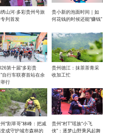
锦绣山河·多彩贵州号旅
贵小新的泡面时间｜如
游专列首发
何花钱的时候还能“赚钱”
026第十届“多彩贵
贵州德江：抹茶茶青采
州”自行车联赛首站在余
收加工忙
庆举行
贵州“割草哥”林峰：把减
贵州“村T”瑶族“小飞
肥变成守护城市森林的
侠”：逐梦山野乘风起舞