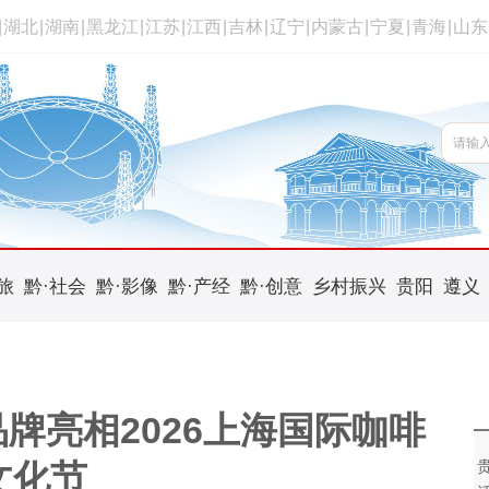
|
湖北
|
湖南
|
黑龙江
|
江苏
|
江西
|
吉林
|
辽宁
|
内蒙古
|
宁夏
|
青海
|
山东
旅
黔·社会
黔·影像
黔·产经
黔·创意
乡村振兴
贵阳
遵义
牌亮相2026上海国际咖啡
文化节