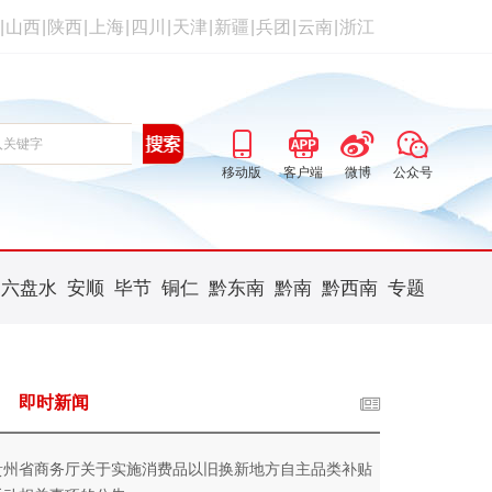
|
山西
|
陕西
|
上海
|
四川
|
天津
|
新疆
|
兵团
|
云南
|
浙江
移动版
客户端
微博
公众号
六盘水
安顺
毕节
铜仁
黔东南
黔南
黔西南
专题
即时新闻
贵州省商务厅关于实施消费品以旧换新地方自主品类补贴