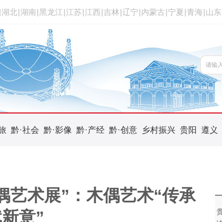
|
湖北
|
湖南
|
黑龙江
|
江苏
|
江西
|
吉林
|
辽宁
|
内蒙古
|
宁夏
|
青海
|
山东
旅
黔·社会
黔·影像
黔·产经
黔·创意
乡村振兴
贵阳
遵义
偶艺术展”：木偶艺术“传承
新意”