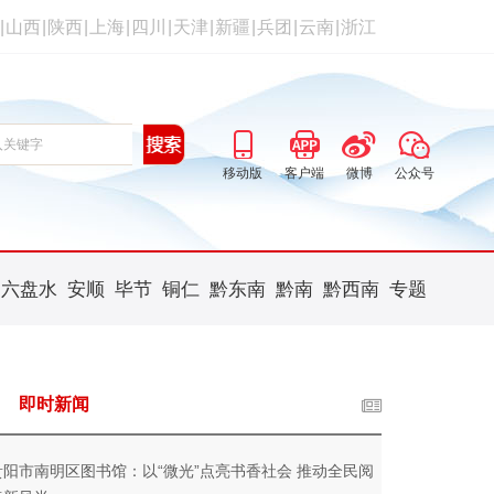
|
山西
|
陕西
|
上海
|
四川
|
天津
|
新疆
|
兵团
|
云南
|
浙江
移动版
客户端
微博
公众号
六盘水
安顺
毕节
铜仁
黔东南
黔南
黔西南
专题
即时新闻
贵阳市南明区图书馆：以“微光”点亮书香社会 推动全民阅