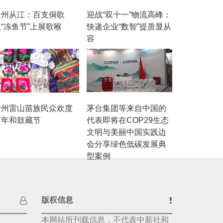
贵州从江：百支侗歌
迎战“双十一”物流高峰：
“冻鱼节”上展歌喉
快递企业“数智”提质显从
容
贵州雷山苗族民众欢度
茅台集团等来自中国的
苗年和鼓藏节
代表即将在COP29生态
文明与美丽中国实践边
会分享绿色低碳发展典
型案例
版权信息
本网站所刊载信息，不代表中新社和