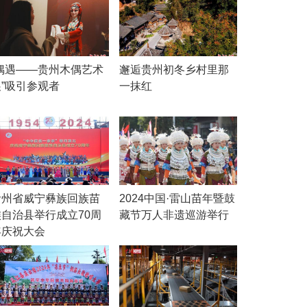
“偶遇——贵州木偶艺术
邂逅贵州初冬乡村里那
展”吸引参观者
一抹红
贵州省威宁彝族回族苗
2024中国·雷山苗年暨鼓
族自治县举行成立70周
藏节万人非遗巡游举行
年庆祝大会