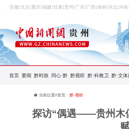
安徽
|
北京
|
重庆
|
福建
|
甘肃
|
贵州
|
广东
|
广西
|
海南
|
河北
|
河南
首页
要闻
黔时政
同心·黔
黔视听
黔·科教卫
黔·文体
当前位置//首页
黔·视听
探访“偶遇——贵州木
赋