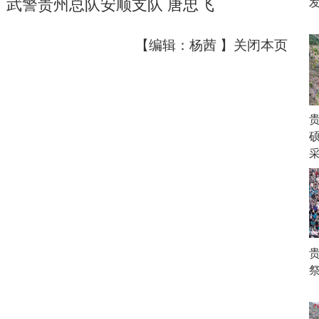
：武警贵州总队安顺支队 唐忠飞
【编辑：杨茜 】
关闭本页
硕
祭