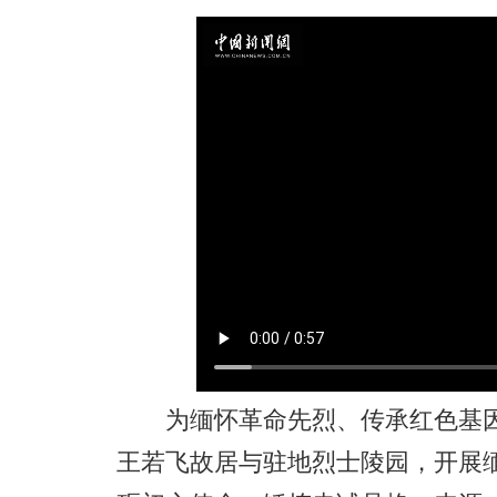
为缅怀革命先烈、传承红色基因
王若飞故居与驻地烈士陵园，开展