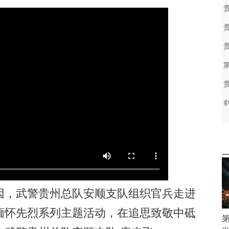
，武警贵州总队安顺支队组织官兵走进
缅怀先烈系列主题活动，在追思致敬中砥