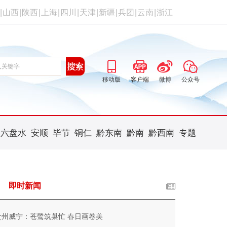
|
山西
|
陕西
|
上海
|
四川
|
天津
|
新疆
|
兵团
|
云南
|
浙江
移动版
客户端
微博
公众号
六盘水
安顺
毕节
铜仁
黔东南
黔南
黔西南
专题
即时新闻
贵州威宁：苍鹭筑巢忙 春日画卷美