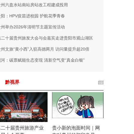
贵州六盘水站南站房站改工程建成投用
贵阳：HPV疫苗进校园 护航花季青春
贵州举办2026年清明节主题宣传活动
第二十届贵州旅发大会与会嘉宾走进贵阳市观山湖区
贵州文旅“黄小西”入驻高德两月 访问量提升超20倍
剑河：碳票赋能生态变现 清新空气变“真金白银”
黔视界
第二十届贵州旅游产业
贵小新的泡面时间｜网