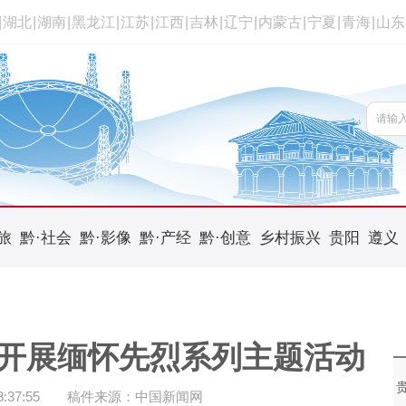
|
湖北
|
湖南
|
黑龙江
|
江苏
|
江西
|
吉林
|
辽宁
|
内蒙古
|
宁夏
|
青海
|
山东
旅
黔·社会
黔·影像
黔·产经
黔·创意
乡村振兴
贵阳
遵义
开展缅怀先烈系列主题活动
37:55
稿件来源：中国新闻网