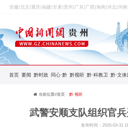
安徽
|
北京
|
重庆
|
福建
|
甘肃
|
贵州
|
广东
|
广西
|
海南
|
河北
|
河南
首页
要闻
黔时政
同心·黔
黔视听
黔·科教卫
黔·文体
当前位置//首页
黔·视听
武警安顺支队组织官兵
发布时间：2026-03-31 18: