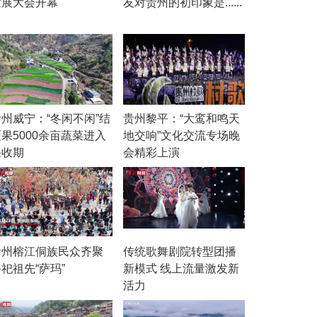
发展大会开幕
友对贵州的初印象是......
贵州威宁：“冬闲不闲”结
贵州黎平：“大鸾和鸣天
果5000余亩蔬菜进入
地交响”文化交流专场晚
采收期
会精彩上演
贵州榕江侗族民众齐聚
传统歌舞剧院转型团播
祀祖先“萨玛”
新模式 线上流量激发新
活力