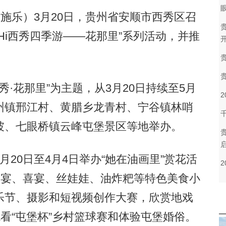
施乐）3月20日，贵州省安顺市西秀区召
Hi西秀四季游——花那里”系列活动，并推
秀·花那里”为主题，从3月20日持续至5月
州镇邢江村、黄腊乡龙青村、宁谷镇林哨
坡、七眼桥镇云峰屯堡景区等地举办。
0日至4月4日举办“她在油画里”赏花活
桌宴、喜宴、丝娃娃、油炸粑等特色美食小
乐节、摄影和短视频创作大赛，欣赏地戏
观看“屯堡杯”乡村篮球赛和体验屯堡婚俗。