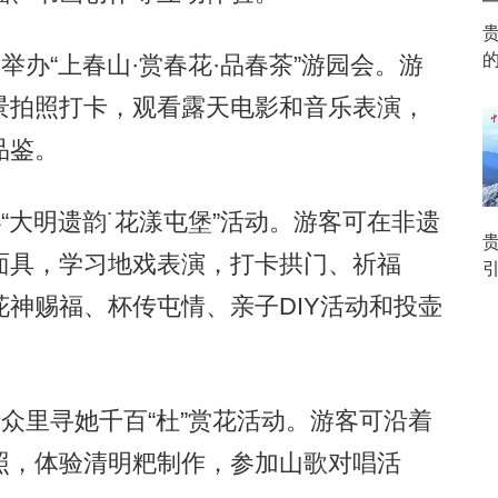
办“上春山·赏春花·品春茶”游园会。游
景拍照打卡，观看露天电影和音乐表演，
品鉴。
大明遗韵˙花漾屯堡”活动。游客可在非遗
面具，学习地戏表演，打卡拱门、祈福
神赐福、杯传屯情、亲子DIY活动和投壶
众里寻她千百“杜”赏花活动。游客可沿着
照，体验清明粑制作，参加山歌对唱活