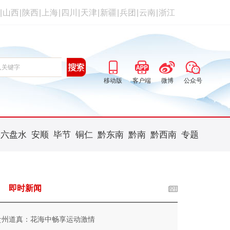
|
山西
|
陕西
|
上海
|
四川
|
天津
|
新疆
|
兵团
|
云南
|
浙江
移动版
客户端
微博
公众号
六盘水
安顺
毕节
铜仁
黔东南
黔南
黔西南
专题
即时新闻
贵州道真：花海中畅享运动激情