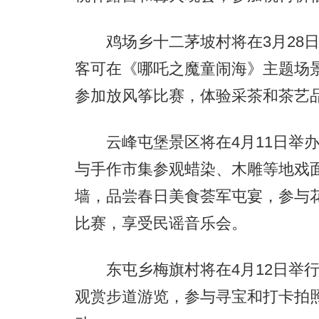
鸡场乡十二茅坡村将在3月28日举
客可在《哪吒之魔童闹海》主题场
参加放风筝比赛，体验采茶和茶艺
云峰屯堡景区将在4月11日举办“
与手作市集参观蜡染、木雕等地戏
墙，品尝春日美食荟军屯宴，参与花
比赛，享受民谣音乐会。
东屯乡梅旗村将在4月12日举行
观赏步道游览，参与寻宝和打卡拍