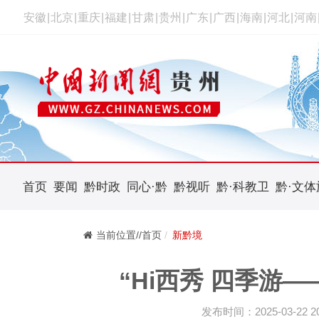
安徽
|
北京
|
重庆
|
福建
|
甘肃
|
贵州
|
广东
|
广西
|
海南
|
河北
|
河南
首页
要闻
黔时政
同心·黔
黔视听
黔·科教卫
黔·文体
当前位置//首页
新黔境
“Hi西秀 四季游
发布时间：2025-03-22 20: