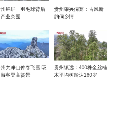
贵州锦屏：羽毛球背后
贵州肇兴侗寨：古风新
的产业突围
韵侗乡情
贵州梵净山仲春飞雪 吸
贵州镇远：400株金丝楠
引游客登高赏景
木平均树龄达160岁