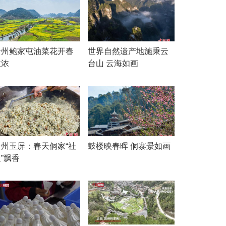
贵州鲍家屯油菜花开春
世界自然遗产地施秉云
意浓
台山 云海如画
贵州玉屏：春天侗家“社
鼓楼映春晖 侗寨景如画
”飘香