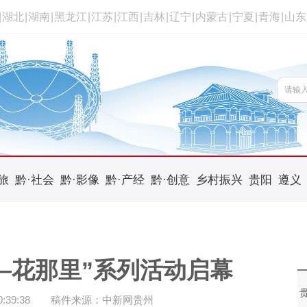
|
湖北
|
湖南
|
黑龙江
|
江苏
|
江西
|
吉林
|
辽宁
|
内蒙古
|
宁夏
|
青海
|
山东
旅
黔·社会
黔·影像
黔·产经
黔·创意
乡村振兴
贵阳
遵义
——花那里”系列活动启幕
39:38
稿件来源：中新网贵州