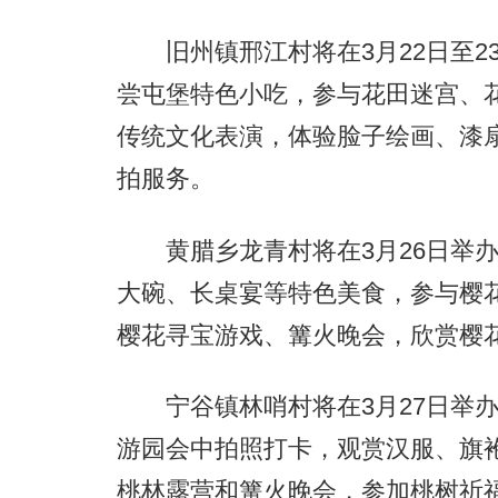
旧州镇邢江村将在3月22日至23
尝屯堡特色小吃，参与花田迷宫、
传统文化表演，体验脸子绘画、漆
拍服务。
黄腊乡龙青村将在3月26日举办
大碗、长桌宴等特色美食，参与樱花
樱花寻宝游戏、篝火晚会，欣赏樱
宁谷镇林哨村将在3月27日举办“
游园会中拍照打卡，观赏汉服、旗
桃林露营和篝火晚会，参加桃树祈