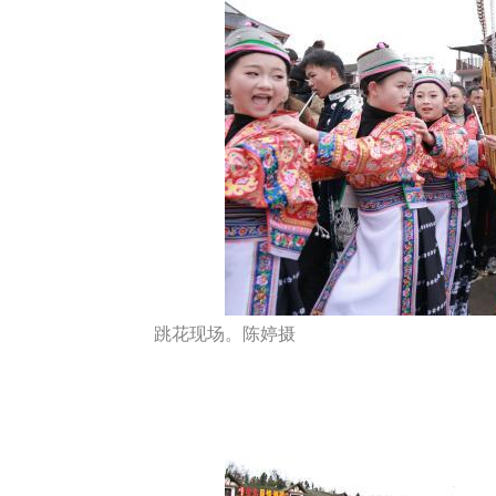
跳花现场。陈婷摄