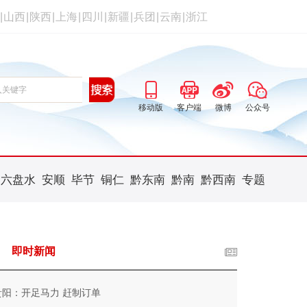
|
山西
|
陕西
|
上海
|
四川
|
新疆
|
兵团
|
云南
|
浙江
移动版
客户端
微博
公众号
六盘水
安顺
毕节
铜仁
黔东南
黔南
黔西南
专题
即时新闻
贵阳：开足马力 赶制订单