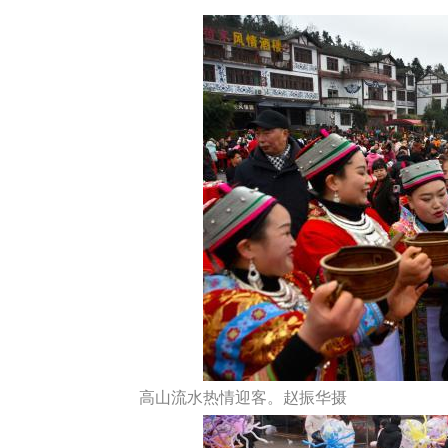
高山流水热情迎客。赵振华摄