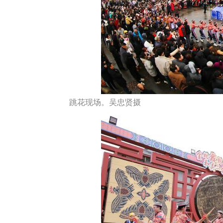
跳花现场。吴忠贤摄