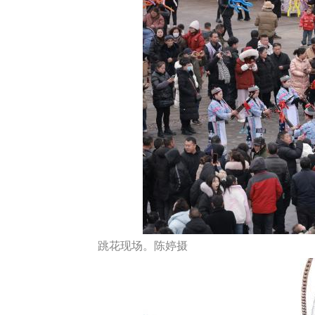
跳花现场。陈婷摄