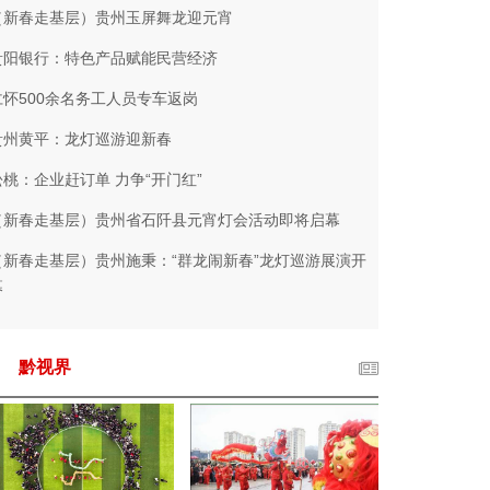
（新春走基层）贵州玉屏舞龙迎元宵
贵阳银行：特色产品赋能民营经济
仁怀500余名务工人员专车返岗
贵州黄平：龙灯巡游迎新春
松桃：企业赶订单 力争“开门红”
（新春走基层）贵州省石阡县元宵灯会活动即将启幕
（新春走基层）贵州施秉：“群龙闹新春”龙灯巡游展演开
幕
黔视界