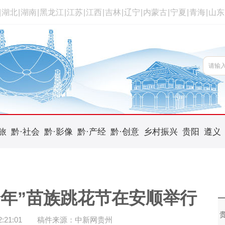
|
湖北
|
湖南
|
黑龙江
|
江苏
|
江西
|
吉林
|
辽宁
|
内蒙古
|
宁夏
|
青海
|
山东
旅
黔·社会
黔·影像
黔·产经
黔·创意
乡村振兴
贵阳
遵义
合年”苗族跳花节在安顺举行
21:01
稿件来源：中新网贵州