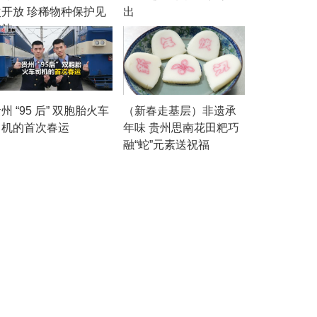
次开放 珍稀物种保护见
出
成效
州 “95 后” 双胞胎火车
（新春走基层）非遗承
司机的首次春运
年味 贵州思南花田粑巧
融“蛇”元素送祝福