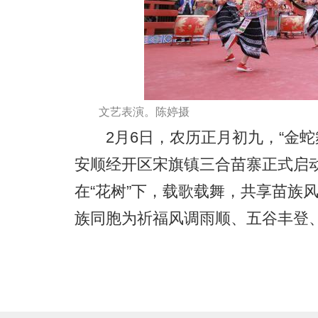
文艺表演。陈婷摄
2月6日，农历正月初九，“金蛇舞
安顺经开区宋旗镇三合苗寨正式启
在“花树”下，载歌载舞，共享苗族
族同胞为祈福风调雨顺、五谷丰登