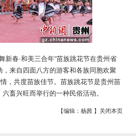
新春·和美三合年”苗族跳花节在贵州省
动，来自四面八方的游客和各族同胞欢聚
风情，共度苗族佳节。苗族跳花节是贵州苗
、六畜兴旺而举行的一种民俗活动。
【编辑：杨茜 】
关闭本页