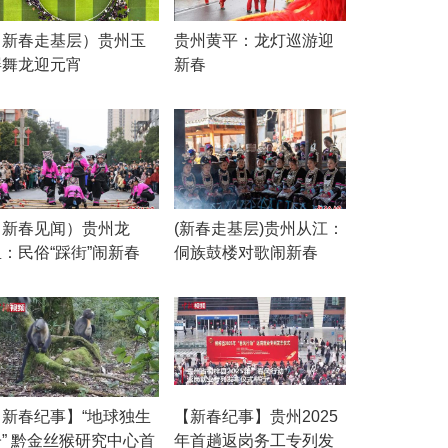
（新春走基层）贵州玉
贵州黄平：龙灯巡游迎
屏舞龙迎元宵
新春
（新春见闻）贵州龙
(新春走基层)贵州从江：
：民俗“踩街”闹新春
侗族鼓楼对歌闹新春
【新春纪事】“地球独生
【新春纪事】贵州2025
子” 黔金丝猴研究中心首
年首趟返岗务工专列发