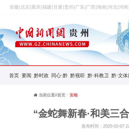
安徽
|
北京
|
重庆
|
福建
|
甘肃
|
贵州
|
广东
|
广西
|
海南
|
河北
|
河南
首页
要闻
黔时政
同心·黔
黔视听
黔·科教卫
黔·文体
当前位置//首页
安顺
“金蛇舞新春·和美三
发布时间：2025-02-07 22: