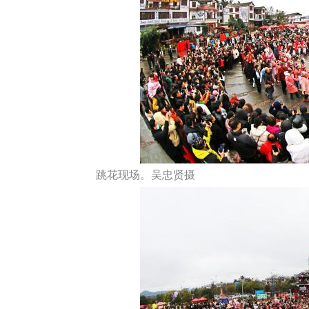
跳花现场。吴忠贤摄