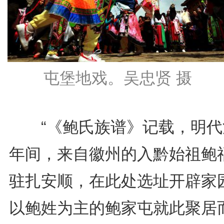
屯堡地戏。吴忠贤 摄
“《鲍氏族谱》记载，明代
年间，来自徽州的入黔始祖鲍
驻扎安顺，在此处选址开辟家
以鲍姓为主的鲍家屯就此聚居