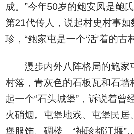
成。”今年50岁的鲍安凤是鲍
第21代传人，说起村史村事如
珍，“鲍家屯是一个‘活’着的古
漫步内外八阵格局的鲍家
村落，青灰色的石板瓦和石墙
起一个“石头城堡”，诉说着曾
火硝烟。屯堡地戏、屯堡民居
堡服饰、碉楼、“袖珍都江堰”