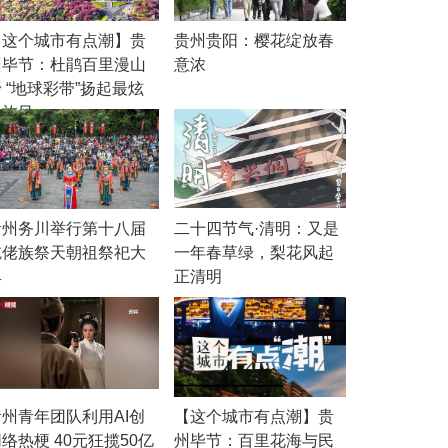
【这个城市有点潮】贵
贵州贵阳：樱花绽放春
州毕节：杜鹃百里漫山
意浓
 “地球彩带”扬起最炫
民族风
贵州务川举行第十八届
二十四节气·清明：又是
仡佬族祭天朝祖祭祀大
一年春草绿，梨花风起
典
正清明
贵州青年团队利用AI创
【这个城市有点潮】贵
络热梗 40元狂揽50亿
州毕节：百里花海与民