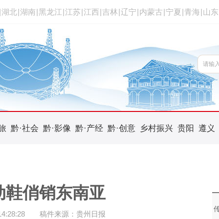
|
湖北
|
湖南
|
黑龙江
|
江苏
|
江西
|
吉林
|
辽宁
|
内蒙古
|
宁夏
|
青海
|
山东
旅
黔·社会
黔·影像
黔·产经
黔·创意
乡村振兴
贵阳
遵义
动鞋俏销东南亚
:28:28
稿件来源：贵州日报