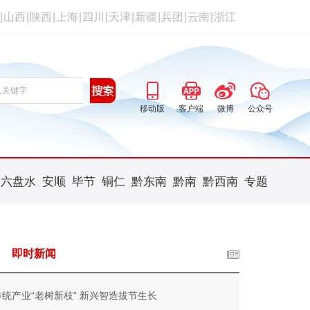
|
山西
|
陕西
|
上海
|
四川
|
天津
|
新疆
|
兵团
|
云南
|
浙江
移动版
客户端
微博
公众号
六盘水
安顺
毕节
铜仁
黔东南
黔南
黔西南
专题
即时新闻
传统产业“老树新枝” 新兴智造拔节生长