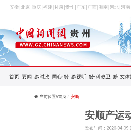
安徽
|
北京
|
重庆
|
福建
|
甘肃
|
贵州
|
广东
|
广西
|
海南
|
河北
|
河南
首页
要闻
黔时政
同心·黔
黔视听
黔·科教卫
黔·文体
当前位置//首页
安顺
安顺产运
发布时间：2026-04-09 14