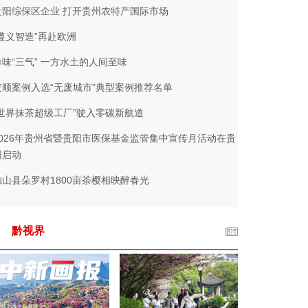
贵阳综保区企业 打开贵州农特产国际市场
“遵义智造”再赴欧洲
黔味“三气” 一方水土的人间至味
安顺案例入选“无废城市”典型案例推荐名单
“世界抹茶超级工厂”驶入零碳新航道
2026年贵州省暨贵阳市医保基金监管集中宣传月活动在贵
阳启动
独山县朵罗村1800亩茶樱相映醉春光
黔视界