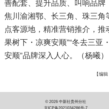
善配套、提升品质、叫响品牌
焦川渝湘鄂、长三角、珠三角
点客源地，精准营销推介，推动
果树下・凉爽安顺”“冬去三亚
安顺”品牌深入人心。（杨曦）
【编辑
© 2026 中新社贵州分社
京ICP备2021034286号-7