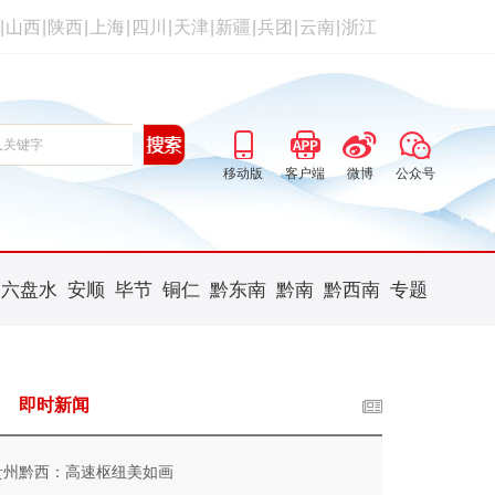
|
山西
|
陕西
|
上海
|
四川
|
天津
|
新疆
|
兵团
|
云南
|
浙江
移动版
客户端
微博
公众号
六盘水
安顺
毕节
铜仁
黔东南
黔南
黔西南
专题
即时新闻
贵州黔西：高速枢纽美如画