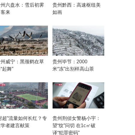
贵州六盘水：雪后初霁
贵州黔西：高速枢纽美
引客来
如画
贵州威宁：黑颈鹤在草
贵州毕节：2000
“起舞”
米“冻”出别样高山茶
“村超”流量如何长红？专
贵州刑侦女警杨小宇：
家学者建言献策
望“纹”问切 在1c㎡破
译“犯罪密码”