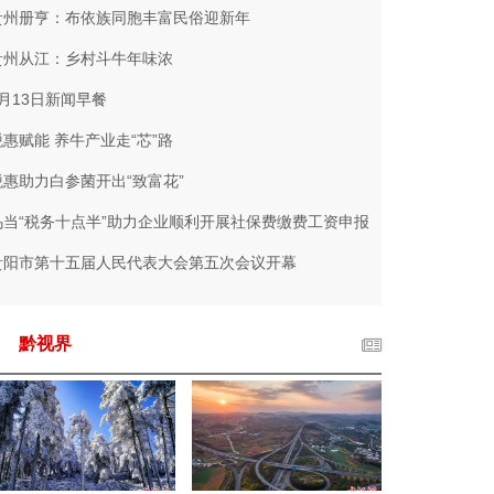
贵州册亨：布依族同胞丰富民俗迎新年
贵州从江：乡村斗牛年味浓
1月13日新闻早餐
税惠赋能 养牛产业走“芯”路
税惠助力白参菌开出“致富花”
乌当“税务十点半”助力企业顺利开展社保费缴费工资申报
贵阳市第十五届人民代表大会第五次会议开幕
黔视界