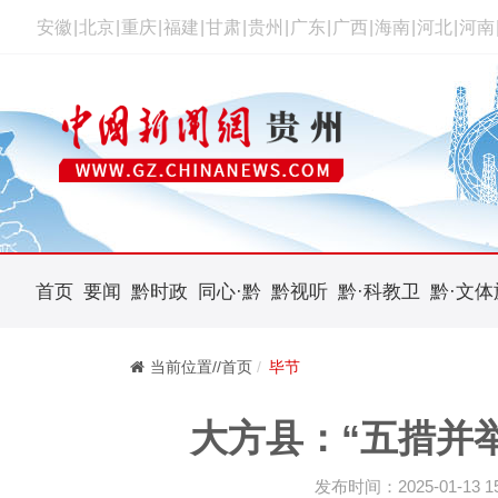
安徽
|
北京
|
重庆
|
福建
|
甘肃
|
贵州
|
广东
|
广西
|
海南
|
河北
|
河南
首页
要闻
黔时政
同心·黔
黔视听
黔·科教卫
黔·文体
当前位置//首页
毕节
大方县：“五措并
发布时间：2025-01-13 15: