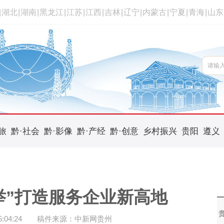
|
湖北
|
湖南
|
黑龙江
|
江苏
|
江西
|
吉林
|
辽宁
|
内蒙古
|
宁夏
|
青海
|
山东
旅
黔·社会
黔·影像
黔·产经
黔·创意
乡村振兴
贵阳
遵义
举”打造服务企业新高地
04:24
稿件来源：中新网贵州