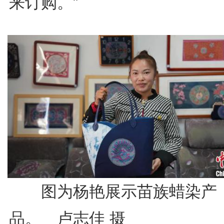
来订购。”
图为杨艳展示苗族蜡染产
品。 卢志佳 摄