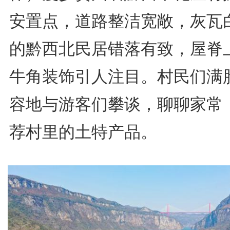
安置点，道路整洁宽敞，灰瓦
的黔西北民居错落有致，屋脊
牛角装饰引人注目。村民们满
容地与游客们攀谈，聊聊家常
荐村里的土特产品。