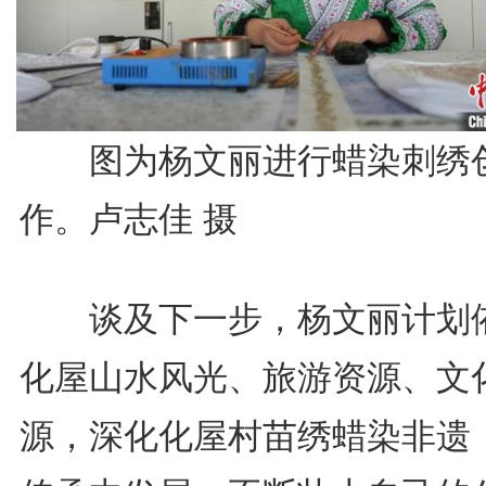
图为杨文丽进行蜡染刺绣
作。卢志佳 摄
谈及下一步，杨文丽计划
化屋山水风光、旅游资源、文
源，深化化屋村苗绣蜡染非遗