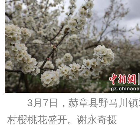
3月7日，赫章县野马川镇
村樱桃花盛开。谢永奇摄