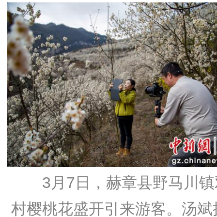
3月7日，赫章县野马川镇
村樱桃花盛开引来游客。汤斌