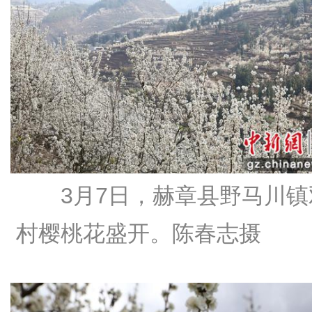
3月7日，赫章县野马川镇
村樱桃花盛开。陈春志摄