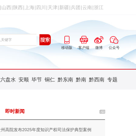
|
山西
|
陕西
|
上海
|
四川
|
天津
|
新疆
|
兵团
|
云南
|
浙江
移动版
客户端
微博
公众号
六盘水
安顺
毕节
铜仁
黔东南
黔南
黔西南
专题
即时新闻
贵州高院发布2025年度知识产权司法保护典型案例