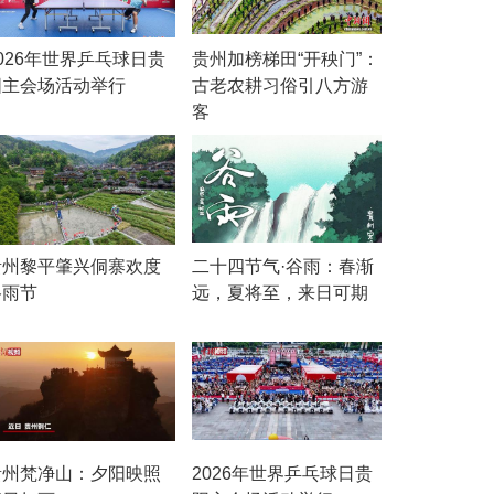
026年世界乒乓球日贵
贵州加榜梯田“开秧门”：
阳主会场活动举行
古老农耕习俗引八方游
客
贵州黎平肇兴侗寨欢度
二十四节气·谷雨：春渐
谷雨节
远，夏将至，来日可期
贵州梵净山：夕阳映照
2026年世界乒乓球日贵