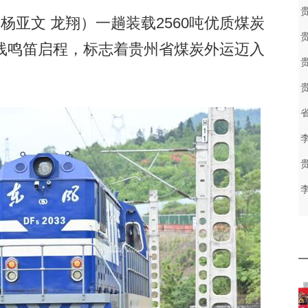
亚文 龙翔）一趟装载2560吨优质煤炭
线鸣笛启程，标志着贵州省煤炭外运迈入