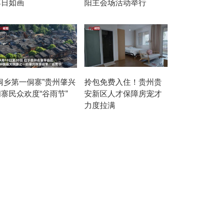
落日如画
阳主会场活动举行
“侗乡第一侗寨”贵州肇兴
拎包免费入住！贵州贵
寨民众欢度“谷雨节”
安新区人才保障房宠才
力度拉满