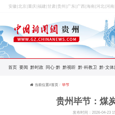
安徽
|
北京
|
重庆
|
福建
|
甘肃
|
贵州
|
广东
|
广西
|
海南
|
河北
|
河南
首页
要闻
黔时政
同心·黔
黔视听
黔·科教卫
黔·文体
当前位置//首页
毕节
贵州毕节：煤
发布时间：2026-04-23 19: