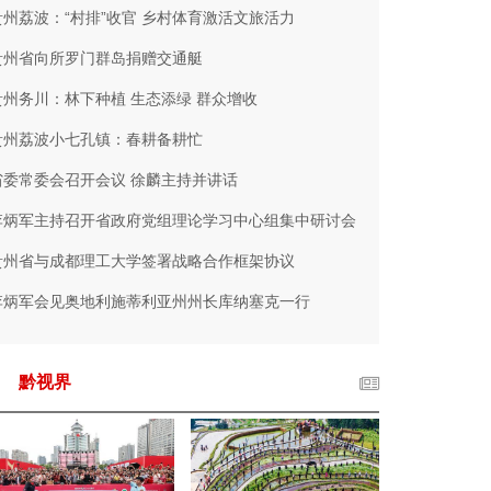
贵州荔波：“村排”收官 乡村体育激活文旅活力
贵州省向所罗门群岛捐赠交通艇
贵州务川：林下种植 生态添绿 群众增收
贵州荔波小七孔镇：春耕备耕忙
省委常委会召开会议 徐麟主持并讲话
李炳军主持召开省政府党组理论学习中心组集中研讨会
贵州省与成都理工大学签署战略合作框架协议
李炳军会见奥地利施蒂利亚州州长库纳塞克一行
黔视界