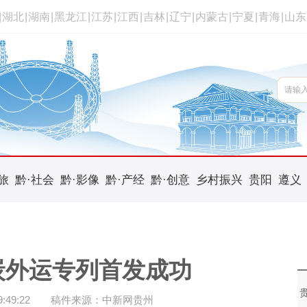
|
湖北
|
湖南
|
黑龙江
|
江苏
|
江西
|
吉林
|
辽宁
|
内蒙古
|
宁夏
|
青海
|
山东
旅
黔·社会
黔·影像
黔·产经
黔·创意
乡村振兴
贵阳
遵义
炭外运专列首发成功
49:22
稿件来源：中新网贵州