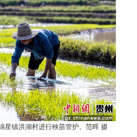
锦星镇洪湖村进行秧苗管护。范晖 摄