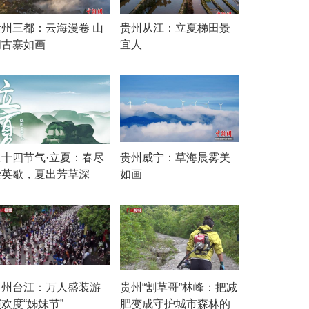
贵州三都：云海漫卷 山
贵州从江：立夏梯田景
间古寨如画
宜人
二十四节气·立夏：春尽
贵州威宁：草海晨雾美
杂英歇，夏出芳草深
如画
贵州台江：万人盛装游
贵州“割草哥”林峰：把减
欢度“姊妹节”
肥变成守护城市森林的