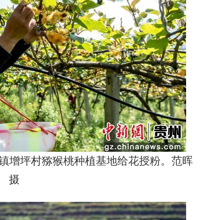
泉镇增坪村猕猴桃种植基地给花授粉。范晖
摄