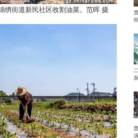
锦绣街道新民社区收割油菜。范晖 摄
演