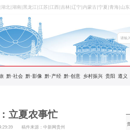
|
湖北
|
湖南
|
黑龙江
|
江苏
|
江西
|
吉林
|
辽宁
|
内蒙古
|
宁夏
|
青海
|
山东
旅
黔·社会
黔·影像
黔·产经
黔·创意
乡村振兴
贵阳
遵义
：立夏农事忙
29:39
稿件来源：中新网贵州