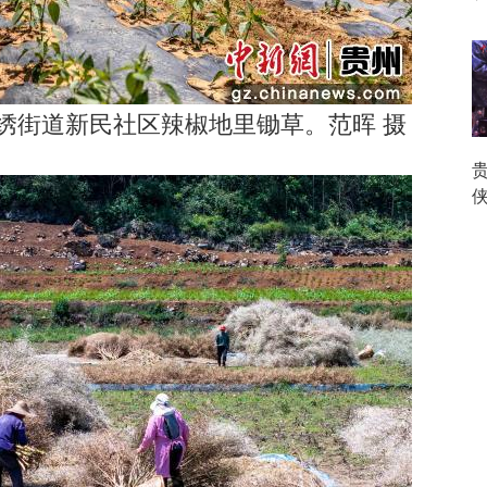
绣街道新民社区辣椒地里锄草。范晖 摄
贵