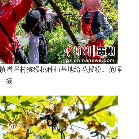
泉镇增坪村猕猴桃种植基地给花授粉。范晖
摄