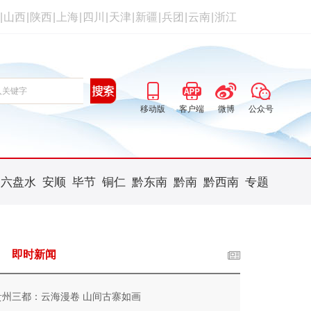
|
山西
|
陕西
|
上海
|
四川
|
天津
|
新疆
|
兵团
|
云南
|
浙江
移动版
客户端
微博
公众号
六盘水
安顺
毕节
铜仁
黔东南
黔南
黔西南
专题
即时新闻
贵州三都：云海漫卷 山间古寨如画