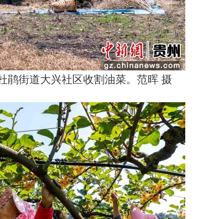
杜鹃街道大兴社区收割油菜。范晖 摄