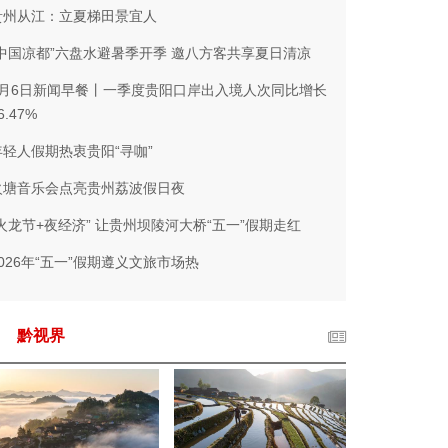
贵州从江：立夏梯田景宜人
“中国凉都”六盘水避暑季开季 邀八方客共享夏日清凉
5月6日新闻早餐丨一季度贵阳口岸出入境人次同比增长
6.47%
年轻人假期热衷贵阳“寻咖”
火塘音乐会点亮贵州荔波假日夜
“火龙节+夜经济” 让贵州坝陵河大桥“五一”假期走红
2026年“五一”假期遵义文旅市场热
黔视界