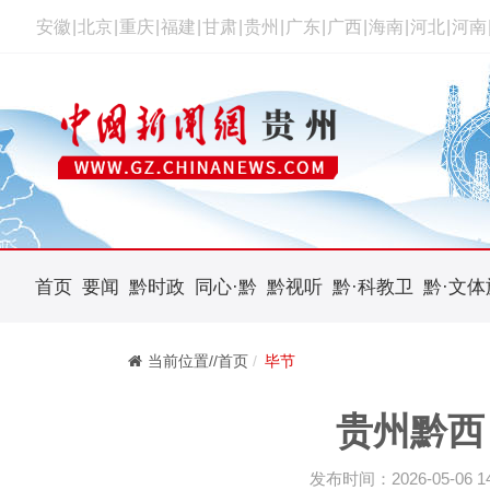
安徽
|
北京
|
重庆
|
福建
|
甘肃
|
贵州
|
广东
|
广西
|
海南
|
河北
|
河南
首页
要闻
黔时政
同心·黔
黔视听
黔·科教卫
黔·文体
当前位置//首页
毕节
贵州黔西
发布时间：2026-05-06 14: