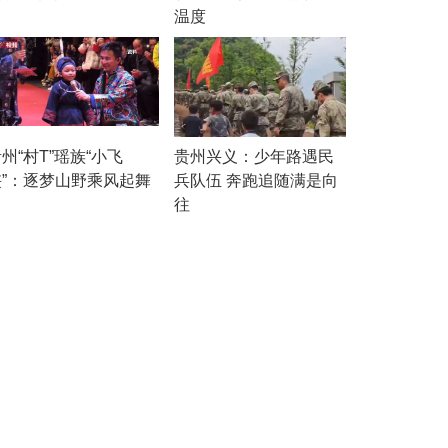
温度
州“村T”瑶族“小飞
贵州兴义：少年路遇民
侠”：逐梦山野乘风起舞
兵队伍 奔跑追随满是向
往