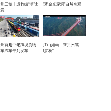
贵州三穗非遗竹编“潮”出
现“金光穿洞”自然奇观
新意
贵州首趟中老跨境货物
江山如画｜来贵州瞧
列车汽车专列发车
瞧“桥”