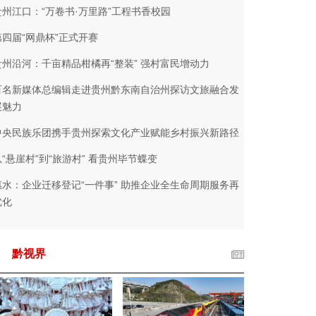
贵州江口：“万卷书·万里路”工程书香校园
第四届“网鼎杯”正式开赛
贵州沿河：千亩精品柑橘再“整装” 强村富民增动力
百名新媒体总编辑走进贵州黔东南自治州探访文旅融合发
展魅力
中央民族乐团携手贵州探索文化产业赋能乡村振兴新路径
从“悬崖村”到“旅游村” 看贵州毕节蝶变
惠水：企业迁移登记“一件事” 助推企业全生命周期服务再
优化
黔视界