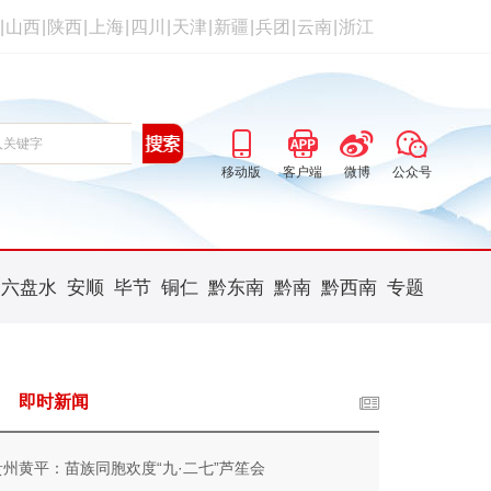
|
山西
|
陕西
|
上海
|
四川
|
天津
|
新疆
|
兵团
|
云南
|
浙江
移动版
客户端
微博
公众号
六盘水
安顺
毕节
铜仁
黔东南
黔南
黔西南
专题
即时新闻
贵州黄平：苗族同胞欢度“九·二七”芦笙会