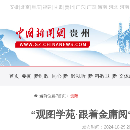
安徽
|
北京
|
重庆
|
福建
|
甘肃
|
贵州
|
广东
|
广西
|
海南
|
河北
|
河南
首页
要闻
黔时政
同心·黔
黔视听
黔·科教卫
黔·文体
当前位置//首页
贵阳
“观图学苑·跟着金庸阅
发布时间：2024-10-29 20: