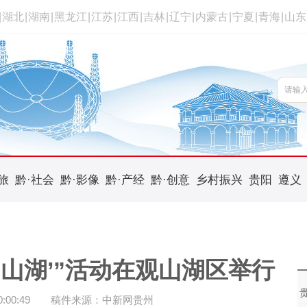
|
湖北
|
湖南
|
黑龙江
|
江苏
|
江西
|
吉林
|
辽宁
|
内蒙古
|
宁夏
|
青海
|
山东
旅
黔·社会
黔·影像
黔·产经
黔·创意
乡村振兴
贵阳
遵义
‘山湖’”活动在观山湖区举行
00:49
稿件来源：中新网贵州