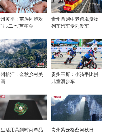
贵州黄平：苗族同胞欢
贵州首趟中老跨境货物
“九·二七”芦笙会
列车汽车专列发车
贵州榕江：金秋乡村美
贵州玉屏：小骑手比拼
如画
儿童滑步车
从生活用具到时尚单品
贵州紫云格凸河秋日