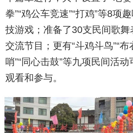
拳”“鸡公车竞速”“打鸡”等8项
技游戏；准备了30支民间歌舞
交流节目；更有“斗鸡斗鸟”“布
哨”“同心击鼓”等九项民间活动
观看和参与。