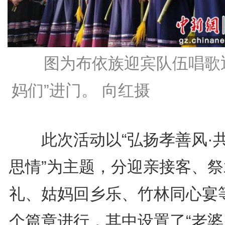
图为布依族迎宾队伍唱歌
妈们”进门。 向红摄
此次活动以“弘扬孝善风·
思情”为主题，分迎亲接客、祭
礼、姑妈回乡乐、竹林同心宴
个篇章进行，其中设置了“老婆