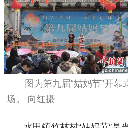
图为第九届“姑妈节”开幕
场。 向红摄
水田镇竹林村“姑妈节”是