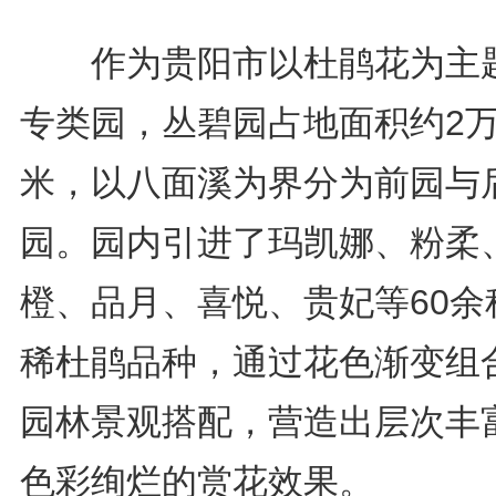
作为贵阳市以杜鹃花为主
专类园，丛碧园占地面积约2
米，以八面溪为界分为前园与
园。园内引进了玛凯娜、粉柔
橙、品月、喜悦、贵妃等60余
稀杜鹃品种，通过花色渐变组
园林景观搭配，营造出层次丰
色彩绚烂的赏花效果。