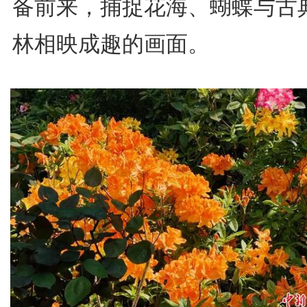
备前来，捕捉花海、蝴蝶与古
林相映成趣的画面。