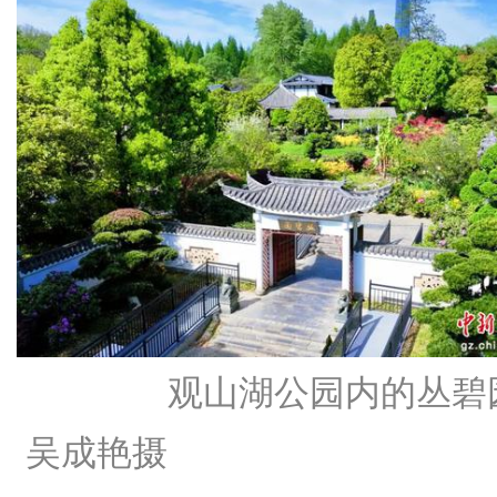
观山湖公园内的丛碧
吴成艳摄