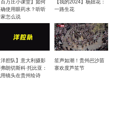
【百万庄小课堂】如何
【我的2024】杨妞花：
正确使用眼药水？听听
一路生花
专家怎么说
【洋腔队】意大利摄影
笙声如潮！贵州岜沙苗
师弗朗切斯科·托比亚：
寨欢度芦笙节
我用镜头在贵州绘诗