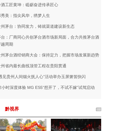
黔酒工匠黄坤：砥砺奋进传承匠心
邰秀美：指尖风华，绣梦人生
贵州茅台：协同发力，铸就渠道建设新生态
茅台：厂商同心共创茅台酒市场新局面，合力共推茅台酒
穿越周期
贵州茅台酒经销商大会：保持定力，把握市场发展新趋势
贵州省内最长曲线顶管工程在贵阳贯通
“遇见贵州人间烟火抚人心”活动举办玉屏箫笛快闪
72小时深度体验 MG ES5“想开了，不试不嫁”试驾启动
黔视界