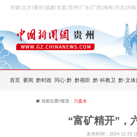
安徽
|
北京
|
重庆
|
福建
|
甘肃
|
贵州
|
广东
|
广西
|
海南
|
河北
|
河南
首页
要闻
黔时政
同心·黔
黔视听
黔·科教卫
黔·文体
当前位置//首页
六盘水
“富矿精开”，
发布时间：2024-12-25 18: