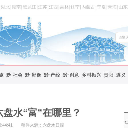
|
湖北
|
湖南
|
黑龙江
|
江苏
|
江西
|
吉林
|
辽宁
|
内蒙古
|
宁夏
|
青海
|
山东
旅
黔·社会
黔·影像
黔·产经
黔·创意
乡村振兴
贵阳
遵义
六盘水“富”在哪里？
44:41
稿件来源：六盘水日报