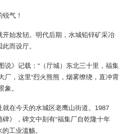
的锐气！
开始发轫。明代后期，水城铅锌矿采冶
因此而设厅。
说》记载：“（厅城）东北三十里，福集
大厂，这里“烈火熊熊，烟雾缭绕，直冲霄
景象。
在今天的水城区老鹰山街道。1987
德碑》，碑文中刻有“福集厂自乾隆十年
水的工业滥觞。