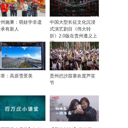
贵州施秉：萌娃学非遗
中国大型长征文化沉浸
传承有新人
式演艺剧目《伟大转
折》2.0版在贵州遵义上
演
赫章：高原雪景美
贵州岜沙苗寨欢度芦笙
节