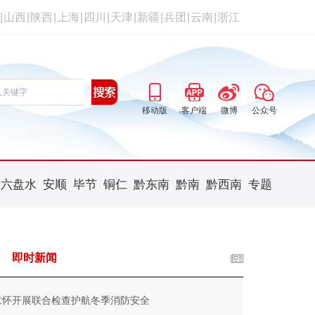
|
山西
|
陕西
|
上海
|
四川
|
天津
|
新疆
|
兵团
|
云南
|
浙江
移动版
客户端
微博
公众号
六盘水
安顺
毕节
铜仁
黔东南
黔南
黔西南
专题
即时新闻
仁怀开展联合检查护航冬季消防安全