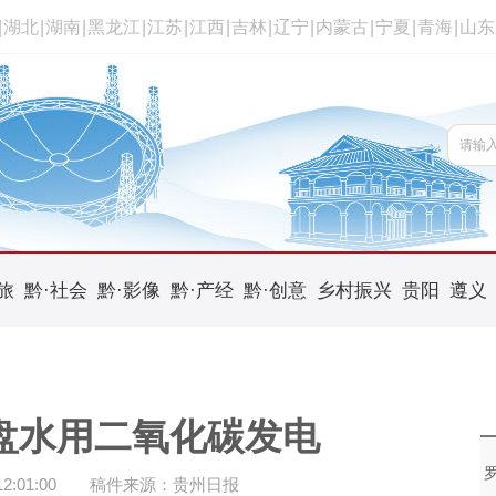
|
湖北
|
湖南
|
黑龙江
|
江苏
|
江西
|
吉林
|
辽宁
|
内蒙古
|
宁夏
|
青海
|
山东
旅
黔·社会
黔·影像
黔·产经
黔·创意
乡村振兴
贵阳
遵义
盘水用二氧化碳发电
:01:00
稿件来源：贵州日报