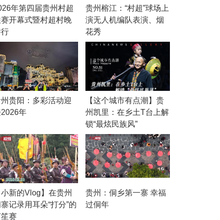
026年第四届贵州村超
贵州榕江：“村超”球场上
联赛开幕式暨村超村晚
演无人机编队表演、烟
举行
花秀
贵州贵阳：多彩活动迎
【这个城市有点潮】贵
2026年
州凯里：在乡土T台上解
锁“最炫民族风”
小新的Vlog】在贵州
贵州：侗乡第一寨 幸福
侗寨记录用耳朵“打分”的
过侗年
芦笙赛