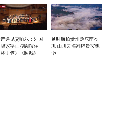
唐诗遇见交响乐：外国
延时航拍贵州黔东南岑
歌唱家字正腔圆演绎
巩 山川云海翻腾晨雾飘
《将进酒》《咏鹅》
渺