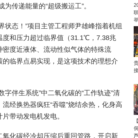
成为传递能量的“超级搬运工”。
2
状态！”项目主管工程师尹雄峰指着机组
和压力超过临界值（31.1℃，7.38兆
种密度近液体、流动性似气体的特殊流
碳的临界点易实现，是这项技术的理想介
接
字伴生系统”中二氧化碳的“工作轨迹”清
流经换热器疯狂“吞噬”烧结余热，化身高
叶片带动发电机发电。
【
氧化碳经冷却压缩后重回管路，开启新