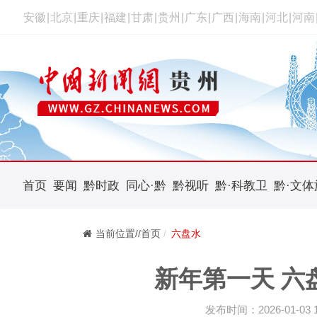
安徽
|
北京
|
重庆
|
福建
|
甘肃
|
贵州
|
广东
|
广西
|
海南
|
河北
|
河南
首页
要闻
黔时政
同心·黔
黔视听
黔·科教卫
黔·文体
当前位置//首页
六盘水
新年第一天 六
发布时间：2026-01-03 12