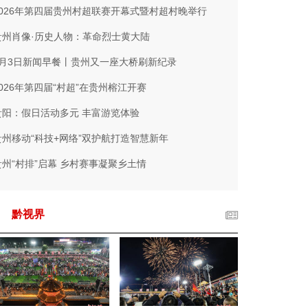
2026年第四届贵州村超联赛开幕式暨村超村晚举行
贵州肖像·历史人物：革命烈士黄大陆
1月3日新闻早餐丨贵州又一座大桥刷新纪录
2026年第四届“村超”在贵州榕江开赛
贵阳：假日活动多元 丰富游览体验
贵州移动“科技+网络”双护航打造智慧新年
贵州“村排”启幕 乡村赛事凝聚乡土情
黔视界