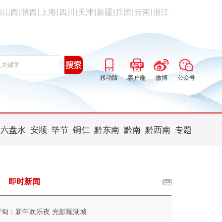
|
山西
|
陕西
|
上海
|
四川
|
天津
|
新疆
|
兵团
|
云南
|
浙江
移动版
客户端
微博
公众号
六盘水
安顺
毕节
铜仁
黔东南
黔南
黔西南
专题
即时新闻
罗甸：新年欢乐夜 光影耀湖城