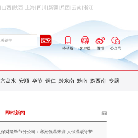
|
山西
|
陕西
|
上海
|
四川
|
新疆
|
兵团
|
云南
|
浙江
移动版
客户端
微博
公众号
六盘水
安顺
毕节
铜仁
黔东南
黔南
黔西南
专题
即时新闻
人保财险毕节分公司：寒潮低温来袭 人保温暖守护