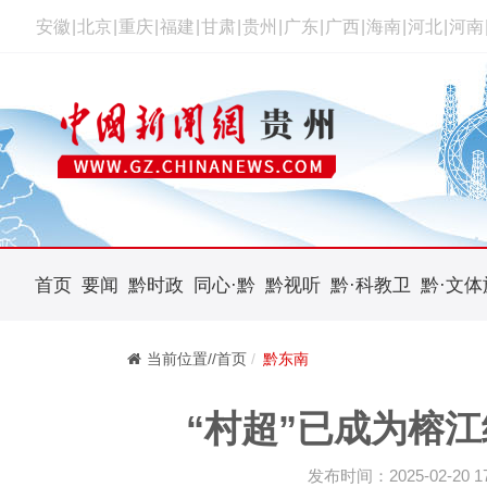
安徽
|
北京
|
重庆
|
福建
|
甘肃
|
贵州
|
广东
|
广西
|
海南
|
河北
|
河南
首页
要闻
黔时政
同心·黔
黔视听
黔·科教卫
黔·文体
当前位置//首页
黔东南
“村超”已成为榕江
发布时间：2025-02-20 17: