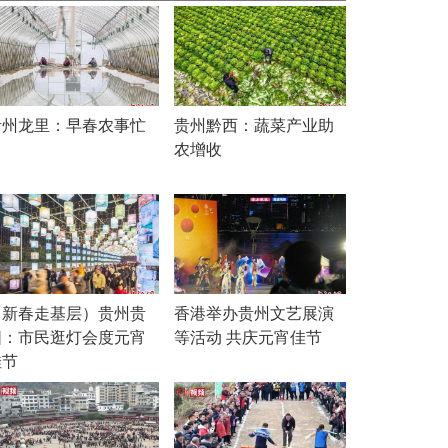
贵州龙里：早春农事忙
贵州黔西：蔬菜产业助
农增收
（新春走基层）贵州贵
香港举办贵州文艺展演
阳：市民逛灯会度元宵
等活动 共庆元宵佳节
佳节