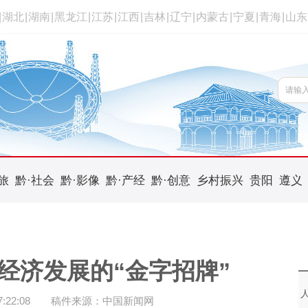
|
湖北
|
湖南
|
黑龙江
|
江苏
|
江西
|
吉林
|
辽宁
|
内蒙古
|
宁夏
|
青海
|
山东
旅
黔·社会
黔·影像
黔·产经
黔·创意
乡村振兴
贵阳
遵义
经济发展的“金字招牌”
22:08
稿件来源：中国新闻网