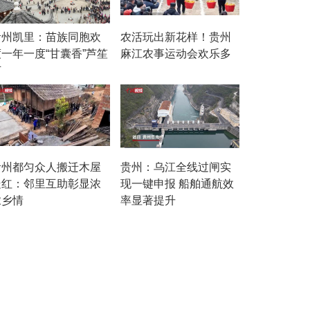
贵州凯里：苗族同胞欢
农活玩出新花样！贵州
度一年一度“甘囊香”芦笙
麻江农事运动会欢乐多
节
贵州都匀众人搬迁木屋
贵州：乌江全线过闸实
走红：邻里互助彰显浓
现一键申报 船舶通航效
浓乡情
率显著提升