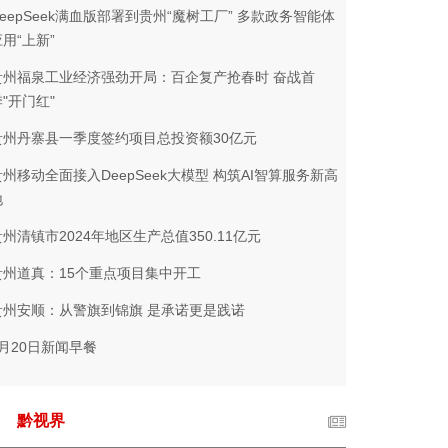
DeepSeek满血版部署到贵州“魔树工厂” 多款政务智能体
用“上新”
贵州福泉工业经济强劲开局：百企复产抢春时 奋战首
"开门红"
贵州丹寨县一季度签约项目总投资额30亿元
贵州移动全面接入DeepSeek大模型 构筑AI智算服务新高
地
贵州清镇市2024年地区生产总值350.11亿元
贵州道真：15个重点项目集中开工
贵州安顺：从警旗到锦旗 是承诺更是践诺
2月20日新闻早餐
黔视界