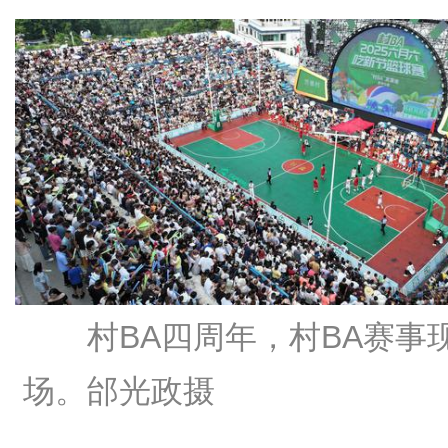
村BA四周年，村BA赛事
场。邰光政摄