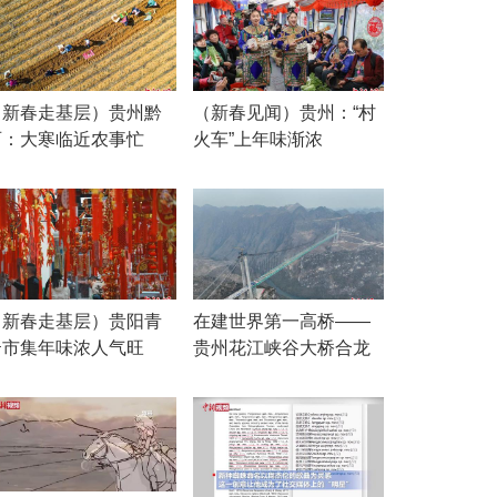
（新春走基层）贵州黔
（新春见闻）贵州：“村
西：大寒临近农事忙
火车”上年味渐浓
（新春走基层）贵阳青
在建世界第一高桥——
云市集年味浓人气旺
贵州花江峡谷大桥合龙