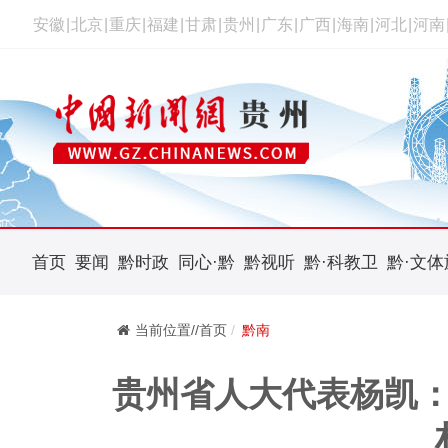
安徽
|
北京
|
重庆
|
福建
|
甘肃
|
贵州
|
广东
|
广西
|
海南
|
河北
|
河南
首页
要闻
黔时政
同心·黔
黔视听
黔·科教卫
黔·文体
当前位置//首页
黔南
贵州省人大代表杨凯：