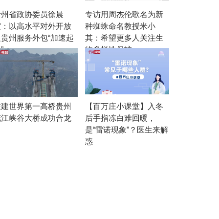
贵州省政协委员徐晨
专访用周杰伦歌名为新
寅：以高水平对外开放
种蜘蛛命名教授米小
促贵州服务外包“加速起
其：希望更多人关注生
”
物多样性保护
在建世界第一高桥贵州
【百万庄小课堂】入冬
花江峡谷大桥成功合龙
后手指冻白难回暖，
是“雷诺现象”？医生来解
惑