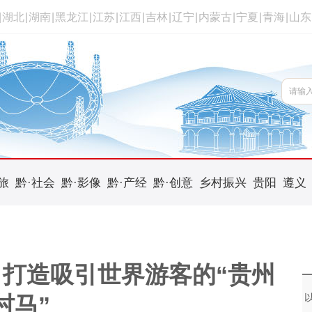
|
湖北
|
湖南
|
黑龙江
|
江苏
|
江西
|
吉林
|
辽宁
|
内蒙古
|
宁夏
|
青海
|
山东
旅
黔·社会
黔·影像
黔·产经
黔·创意
乡村振兴
贵阳
遵义
打造吸引世界游客的“贵州
村马”