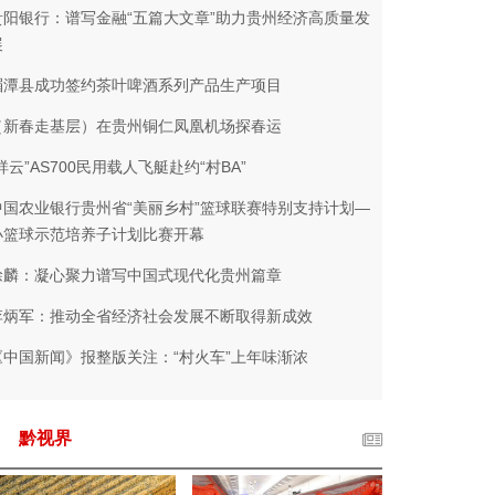
贵阳银行：谱写金融“五篇大文章”助力贵州经济高质量发
展
湄潭县成功签约茶叶啤酒系列产品生产项目
（新春走基层）在贵州铜仁凤凰机场探春运
祥云”AS700民用载人飞艇赴约“村BA”
中国农业银行贵州省“美丽乡村”篮球联赛特别支持计划—
小篮球示范培养子计划比赛开幕
徐麟：凝心聚力谱写中国式现代化贵州篇章
李炳军：推动全省经济社会发展不断取得新成效
《中国新闻》报整版关注：“村火车”上年味渐浓
黔视界