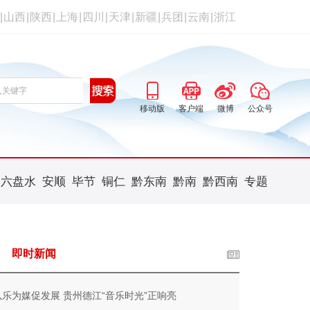
|
山西
|
陕西
|
上海
|
四川
|
天津
|
新疆
|
兵团
|
云南
|
浙江
移动版
客户端
微博
公众号
六盘水
安顺
毕节
铜仁
黔东南
黔南
黔西南
专题
即时新闻
以乐为媒促发展 贵州德江“音乐时光”正响亮