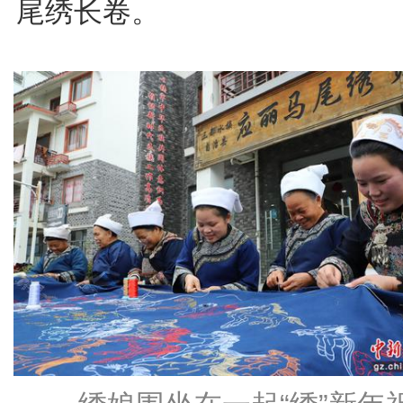
尾绣长卷。