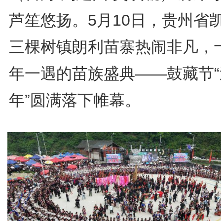
芦笙悠扬。5月10日，贵州省
三棵树镇朗利苗寨热闹非凡，
年一遇的苗族盛典——鼓藏节“
年”圆满落下帷幕。