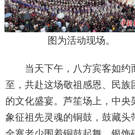
图为活动现场。
当天下午，八方宾客如约
至，共赴这场敬祖感恩、民族
的文化盛宴。芦笙场上，中央
象征祖先灵魂的铜鼓，鼓藏头
全寨老少围着铜鼓起舞。银饰