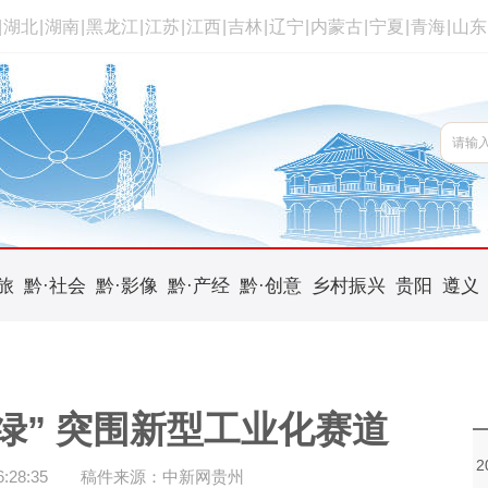
|
湖北
|
湖南
|
黑龙江
|
江苏
|
江西
|
吉林
|
辽宁
|
内蒙古
|
宁夏
|
青海
|
山东
旅
黔·社会
黔·影像
黔·产经
黔·创意
乡村振兴
贵阳
遵义
绿” 突围新型工业化赛道
28:35
稿件来源：中新网贵州