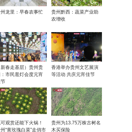
贵州龙里：早春农事忙
贵州黔西：蔬菜产业助
农增收
（新春走基层）贵州贵
香港举办贵州文艺展演
阳：市民逛灯会度元宵
等活动 共庆元宵佳节
佳节
既可观赏还能下火锅！
贵州为13.75万株古树名
贵州“黄玫瑰白菜”走俏市
木买保险