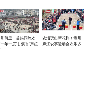
场
贵州凯里：苗族同胞欢
农活玩出新花样！贵州
度一年一度“甘囊香”芦笙
麻江农事运动会欢乐多
节