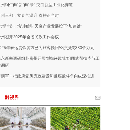
贵州铜仁向“新”向“绿” 突围新型工业化赛道
贵州三都：立春气温升 春耕正当时
贵州毕节：培训赋能 天麻产业发展按下“加速键”
贵州召开2025年全省民政工作会议
2025年春运贵铁警方已为旅客挽回经济损失380余万元
朱永新率调研组赴贵州开展“地域+领域”组团式帮扶毕节工
作调研
李炳军：把政府党风廉政建设和反腐败斗争向纵深推进
黔视界