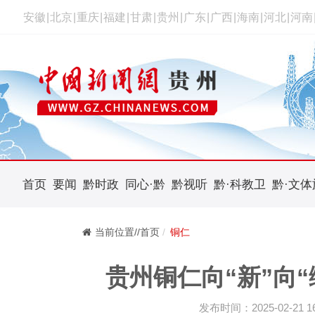
安徽
|
北京
|
重庆
|
福建
|
甘肃
|
贵州
|
广东
|
广西
|
海南
|
河北
|
河南
首页
要闻
黔时政
同心·黔
黔视听
黔·科教卫
黔·文体
当前位置//首页
铜仁
贵州铜仁向“新”向“
发布时间：2025-02-21 16: