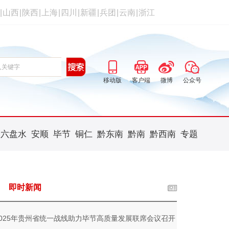
|
山西
|
陕西
|
上海
|
四川
|
新疆
|
兵团
|
云南
|
浙江
移动版
客户端
微博
公众号
六盘水
安顺
毕节
铜仁
黔东南
黔南
黔西南
专题
即时新闻
2025年贵州省统一战线助力毕节高质量发展联席会议召开