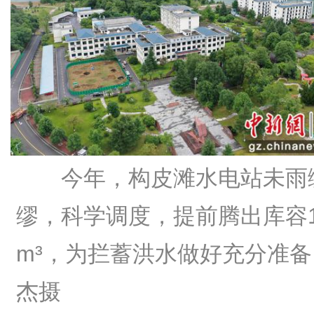
今年，构皮滩水电站未雨
缪，科学调度，提前腾出库容1
m³，为拦蓄洪水做好充分准
杰摄