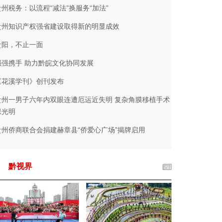
贵州税务：以流程“减法”换服务“加法”
贵州知识产权强省建设取得新的明显成效
贵阳，不止一面
强强携手 助力黔皖文化协同发展
《花溪学刊》创刊发布
贵州一男子六年内双眼连遭厄运近失明 复杂角膜移植手术
保光明
贵州侨商联合会捐建赫章县“侨爱心广场”揭牌启用
黔视界