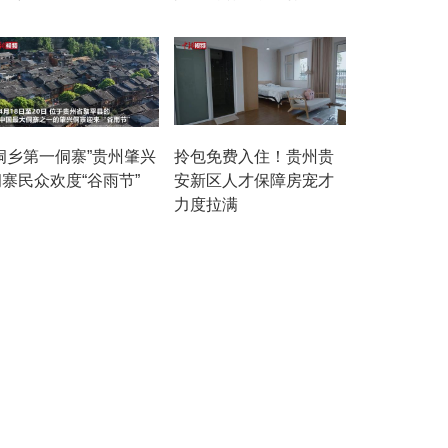
“侗乡第一侗寨”贵州肇兴
拎包免费入住！贵州贵
寨民众欢度“谷雨节”
安新区人才保障房宠才
力度拉满