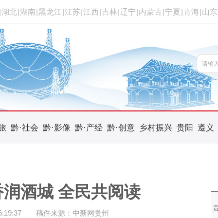
|
湖北
|
湖南
|
黑龙江
|
江苏
|
江西
|
吉林
|
辽宁
|
内蒙古
|
宁夏
|
青海
|
山东
旅
黔·社会
黔·影像
黔·产经
黔·创意
乡村振兴
贵阳
遵义
润酒城 全民共阅读
19:37
稿件来源：中新网贵州