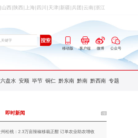
|
山西
|
陕西
|
上海
|
四川
|
天津
|
新疆
|
兵团
|
云南
|
浙江
移动版
客户端
微博
公众号
六盘水
安顺
毕节
铜仁
黔东南
黔南
黔西南
专题
即时新闻
贵州松桃：2.3万亩辣椒移栽正酣 订单农业助农增收