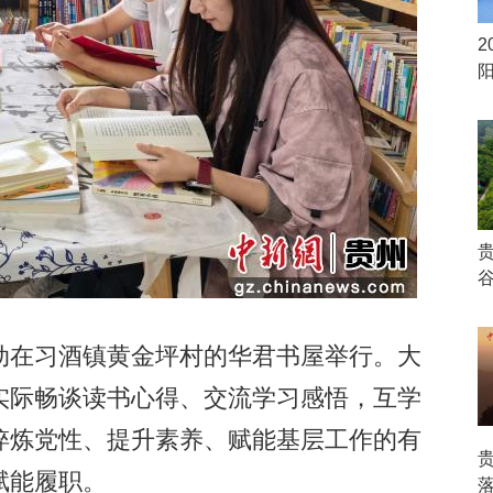
2
在习酒镇黄金坪村的华君书屋举行。大
实际畅谈读书心得、交流学习感悟，互学
淬炼党性、提升素养、赋能基层工作的有
赋能履职。