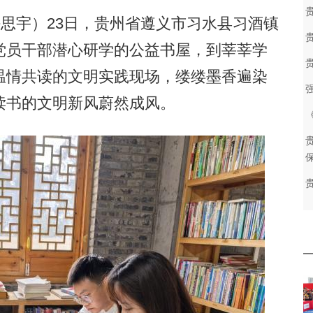
思宇）23日，贵州省遵义市习水县习酒镇
党员干部潜心研学的公益书屋，到莘莘学
温情共读的文明实践现场，缕缕墨香遍染
读书的文明新风蔚然成风。