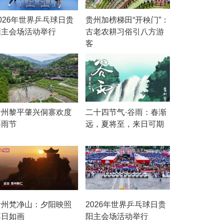
026年世界乒乓球日贵
贵州加榜梯田“开秧门”：
阳主会场活动举行
古老农耕习俗引八方游
客
贵州黎平肇兴侗寨欢度
二十四节气·谷雨：春渐
谷雨节
远，夏将至，来日可期
贵州梵净山：夕阳映照
2026年世界乒乓球日贵
落日如画
阳主会场活动举行