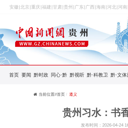
安徽
|
北京
|
重庆
|
福建
|
甘肃
|
贵州
|
广东
|
广西
|
海南
|
河北
|
河南
首页
要闻
黔时政
同心·黔
黔视听
黔·科教卫
黔·文体
当前位置//首页
遵义
贵州习水：书香
发布时间：2026-04-24 16: