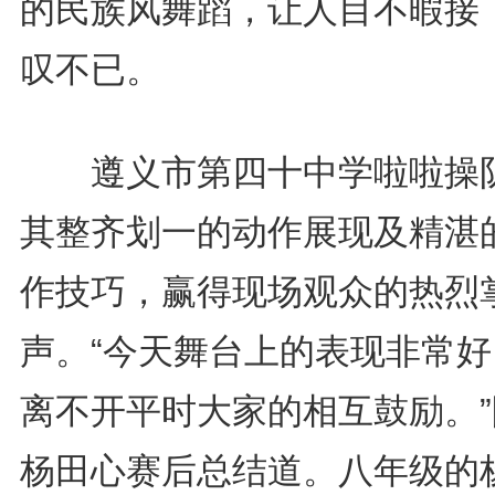
的民族风舞蹈，让人目不暇接
叹不已。
遵义市第四十中学啦啦操
其整齐划一的动作展现及精湛
作技巧，赢得现场观众的热烈
声。“今天舞台上的表现非常好
离不开平时大家的相互鼓励。”
杨田心赛后总结道。八年级的