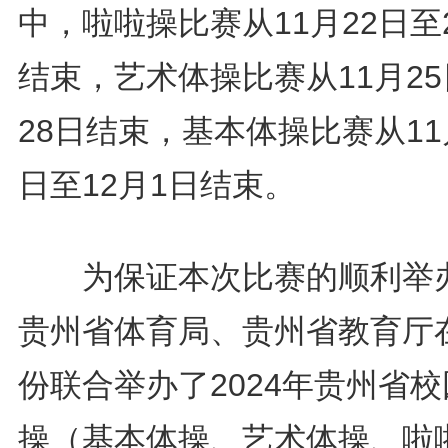
中，啦啦操比赛从11月22日至
结束，艺术体操比赛从11月2
28日结束，基本体操比赛从11
日至12月1日结束。
为保证本次比赛的顺利举
贵州省体育局、贵州省教育厅
份联合举办了2024年贵州省
操（基本体操、艺术体操、啦