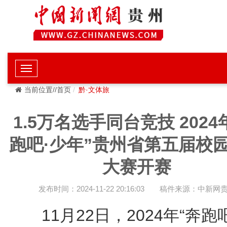
当前位置//首页
黔·文体旅
1.5万名选手同台竞技 2024
跑吧·少年”贵州省第五届校
大赛开赛
发布时间：2024-11-22 20:16:03
稿件来源：中新网
11月22日，2024年“奔跑