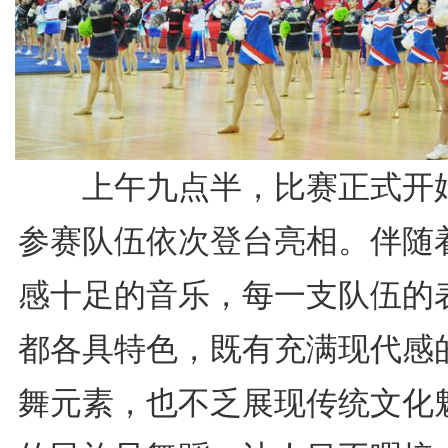
上午九点半，比赛正式开
参赛队伍依次登台亮相。伴随
感十足的音乐，每一支队伍的
都各具特色，既有充满现代感
舞元素，也不乏展现传统文化