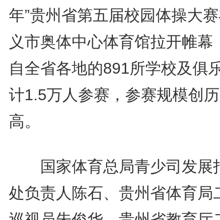
年”贵州省第五届校园体操大赛
义市奥体中心体育馆拉开帷幕
自全省各地的891所学校及俱
计1.5万人参赛，参赛规模创
高。
国家体育总局青少司发展
处负责人陈石、贵州省体育局
巡视员朱俊华、贵州省教育厅