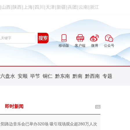
|
山西
|
陕西
|
上海
|
四川
|
天津
|
新疆
|
兵团
|
云南
|
浙江
移动版
客户端
微博
公众号
六盘水
安顺
毕节
铜仁
黔东南
黔南
黔西南
专题
即时新闻
贵阳路边音乐会已举办320场 吸引现场观众超280万人次