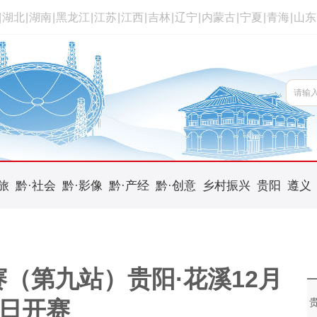
|
湖北
|
湖南
|
黑龙江
|
江苏
|
江西
|
吉林
|
辽宁
|
内蒙古
|
宁夏
|
青海
|
山东
旅
黔·社会
黔·影像
黔·产经
黔·创意
乡村振兴
贵阳
遵义
（第九站）贵阳·花溪12月
9日开赛