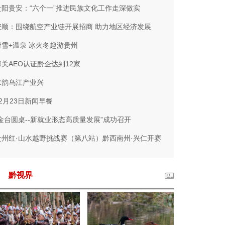
贵阳贵安：“六个一”推进民族文化工作走深做实
安顺：围绕航空产业链开展招商 助力地区经济发展
滑雪+温泉 冰火冬趣游贵州
海关AEO认证黔企达到12家
水韵乌江产业兴
12月23日新闻早餐
“金台圆桌--新就业形态高质量发展”成功召开
贵州红·山水越野挑战赛（第八站）黔西南州·兴仁开赛
黔视界