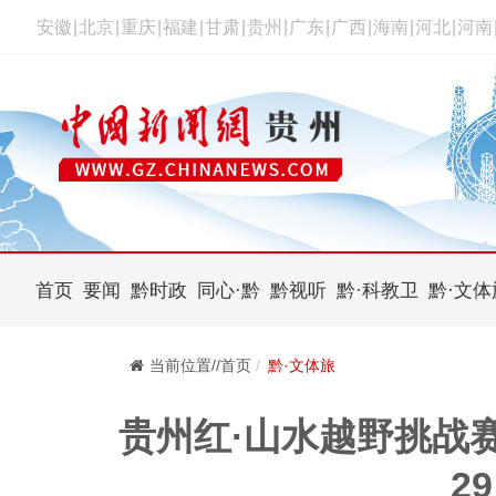
安徽
|
北京
|
重庆
|
福建
|
甘肃
|
贵州
|
广东
|
广西
|
海南
|
河北
|
河南
首页
要闻
黔时政
同心·黔
黔视听
黔·科教卫
黔·文体
当前位置//首页
黔·文体旅
贵州红·山水越野挑战赛
2