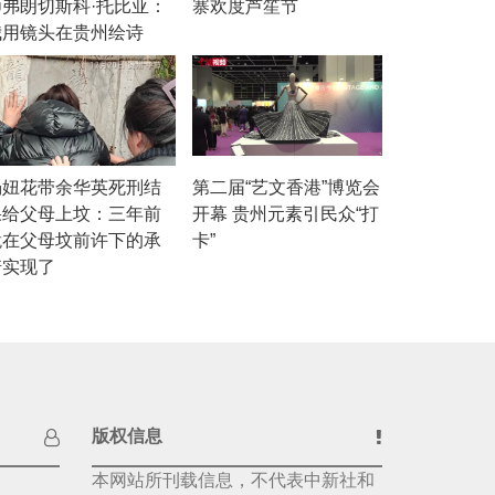
师弗朗切斯科·托比亚：
寨欢度芦笙节
我用镜头在贵州绘诗
杨妞花带余华英死刑结
第二届“艺文香港”博览会
果给父母上坟：三年前
开幕 贵州元素引民众“打
跪在父母坟前许下的承
卡”
诺实现了
版权信息
本网站所刊载信息，不代表中新社和