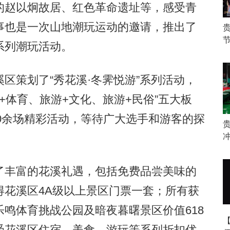
赵以炯故居、红色革命遗址等，感受青
事也是一次山地潮玩运动的邀请，推出了
系列潮玩活动。
策划了“秀花溪·冬霁悦游”系列活动，
+体育、旅游+文化、旅游+民俗”五大板
00余场精彩活动，等待广大选手和游客的探
冲
丰富的花溪礼遇，包括免费品尝美味的
得花溪区4A级以上景区门票一套；所有获
鸣体育挑战公园及暗夜暮曙景区价值618
受花溪区住宿、美食、游玩等系列折扣优