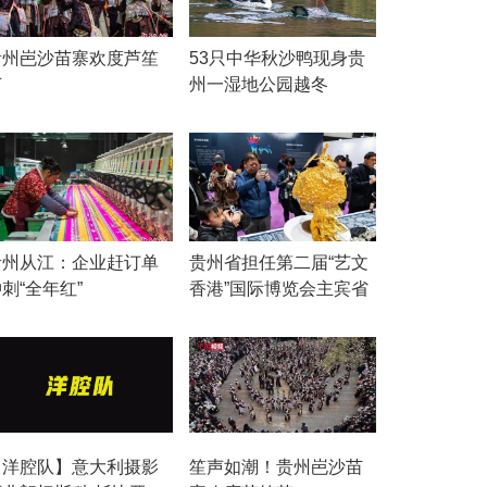
贵州岜沙苗寨欢度芦笙
53只中华秋沙鸭现身贵
节
州一湿地公园越冬
贵州从江：企业赶订单
贵州省担任第二届“艺文
刺“全年红”
香港”国际博览会主宾省
【洋腔队】意大利摄影
笙声如潮！贵州岜沙苗