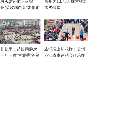
既可观赏还能下火锅！
贵州为13.75万株古树名
贵州“黄玫瑰白菜”走俏市
木买保险
场
贵州凯里：苗族同胞欢
农活玩出新花样！贵州
度一年一度“甘囊香”芦笙
麻江农事运动会欢乐多
节