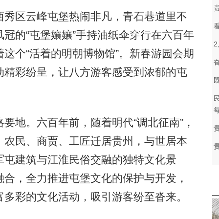
秀区云峰屯堡热闹非凡，青石巷道里不
冠的“屯堡孃孃”手持油纸伞穿行在六百年
这个“活着的明朝博物馆”。新春游园会期
动精彩纷呈，让八方游客感受到浓郁的屯
每
地。六百年前，随着明代“调北征南”，
、农民、商贾、工匠迁居贵州，与世居本
军屯建筑与江淮民俗交融的独特文化景
融合，全力推进屯堡文化的保护与开发，
富多彩的文化活动，吸引游客纷至沓来。