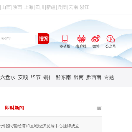
|
山西
|
陕西
|
上海
|
四川
|
新疆
|
兵团
|
云南
|
浙江
移动版
客户端
微博
公众号
六盘水
安顺
毕节
铜仁
黔东南
黔南
黔西南
专题
即时新闻
贵州省民营经济和区域经济发展中心挂牌成立