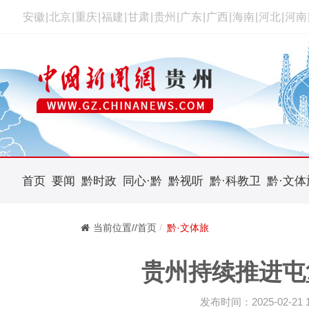
安徽
|
北京
|
重庆
|
福建
|
甘肃
|
贵州
|
广东
|
广西
|
海南
|
河北
|
河南
首页
要闻
黔时政
同心·黔
黔视听
黔·科教卫
黔·文体
当前位置//首页
黔·文体旅
贵州持续推进屯
发布时间：2025-02-21 10