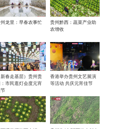
贵州龙里：早春农事忙
贵州黔西：蔬菜产业助
农增收
（新春走基层）贵州贵
香港举办贵州文艺展演
阳：市民逛灯会度元宵
等活动 共庆元宵佳节
佳节