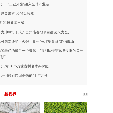
贵州：“工业牙齿”融入全球产业链
看过黄果树 又宿安顺城
2月21日新闻早餐
奋力冲刺“开门红” 贵州省各地项目建设火力全开
既可观赏还能下火锅！贵州“黄玫瑰白菜”走俏市场
民警老任的最后一个春运：“特别珍惜穿这身制服的每分
秒”
贵州为13.75万株古树名木买保险
贵州侗族姐弟因高铁的“十年之变”
黔视界