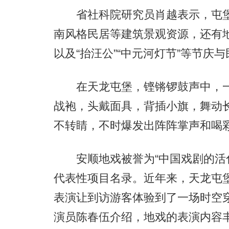
省社科院研究员肖越表示，屯堡
南风格民居等建筑景观资源，还有
以及“抬汪公”“中元河灯节”等节庆
在天龙屯堡，铿锵锣鼓声中，一
战袍，头戴面具，背插小旗，舞动
不转睛，不时爆发出阵阵掌声和喝
安顺地戏被誉为“中国戏剧的活化
代表性项目名录。近年来，天龙屯
表演让到访游客体验到了一场时空穿
演员陈春伍介绍，地戏的表演内容