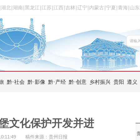
|
湖北
|
湖南
|
黑龙江
|
江苏
|
江西
|
吉林
|
辽宁
|
内蒙古
|
宁夏
|
青海
|
山东
旅
黔·社会
黔·影像
黔·产经
黔·创意
乡村振兴
贵阳
遵义
堡文化保护开发并进
:11:49
稿件来源：贵州日报