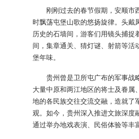
刚刚过去的春节假期，安顺市西
时飘荡屯堡山歌的悠扬旋律。头戴凤
历史的石墙间，游客们用镜头捕捉着
间，集章通关、猜灯谜、射箭等活
堡年味。
贵州曾是卫所屯广布的军事战略要
大量中原和两江地区的将士及眷属
地的各民族交往交流交融，造就了
观。如今，贵州深入推进文旅深度
通过举办地戏表演、民俗体验等丰