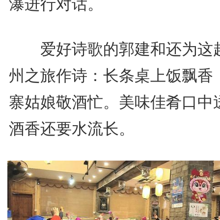
瀑进行对话。
爱好诗歌的郭建和还为这
州之旅作诗：长条桌上饭飘香
寨姑娘敬酒忙。美味佳肴口中
酒香还要水流长。