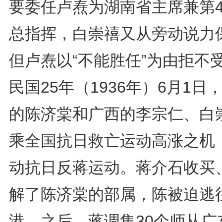
要委任卢焘为湖南省主席兼第
总指挥，白崇禧又从旁动说力
但卢焘以“不能胜任”为由拒不
民国25年（1936年）6月1日
的陈济棠和广西的李宗仁、白
乘全国抗日救亡运动高涨之机
动抗日反蒋运动。蒋介石收买
解了陈济棠的部属，陈被迫逃
港。之后，蒋调集30个师从广