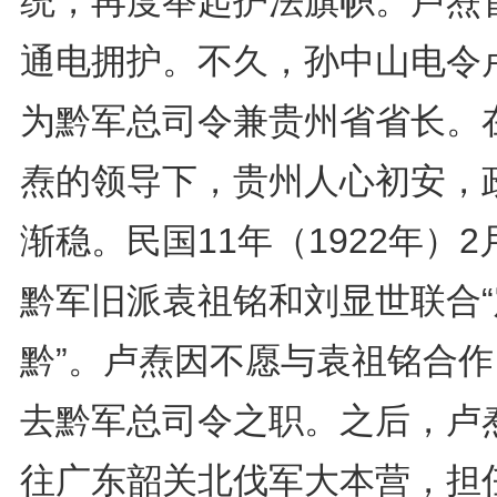
统，再度举起护法旗帜。卢焘
通电拥护。不久，孙中山电令
为黔军总司令兼贵州省省长。
焘的领导下，贵州人心初安，
渐稳。民国11年（1922年）2
黔军旧派袁祖铭和刘显世联合“
黔”。卢焘因不愿与袁祖铭合作
去黔军总司令之职。之后，卢
往广东韶关北伐军大本营，担