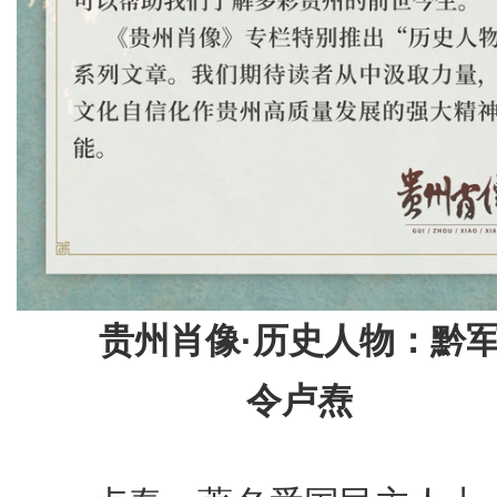
贵州肖像·历史人物：黔
令卢焘