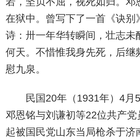
若，坚贞不屈，视死如归。邓
在狱中。曾写下了一首《诀别
诗：卅一年华转瞬间，壮志未
何天。不惜惟我身先死，后继
慰九泉。
民国20年（1931年）4月
邓恩铭与刘谦初等22位共产党
起被国民党山东当局枪杀于济