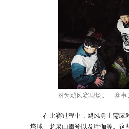
图为飓风赛现场。 赛事
在比赛过程中，飓风勇士需应对
塔球、龙泉山攀登以及瑜伽等。这