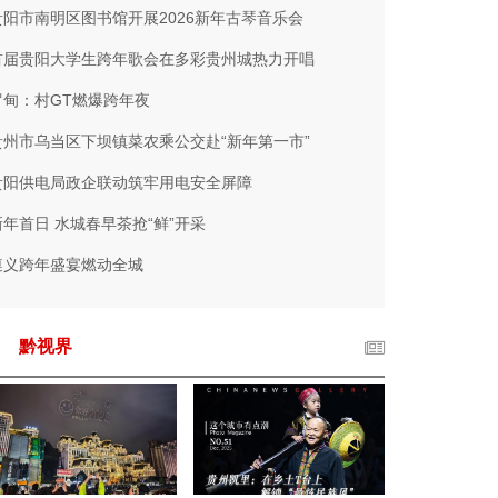
贵阳市南明区图书馆开展2026新年古琴音乐会
首届贵阳大学生跨年歌会在多彩贵州城热力开唱
罗甸：村GT燃爆跨年夜
贵州市乌当区下坝镇菜农乘公交赴“新年第一市”
贵阳供电局政企联动筑牢用电安全屏障
新年首日 水城春早茶抢“鲜”开采
遵义跨年盛宴燃动全城
黔视界