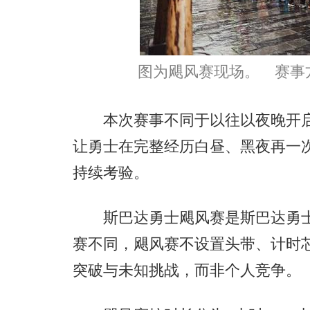
图为飓风赛现场。 赛事
本次赛事不同于以往以夜晚开启的
让勇士在完整经历白昼、黑夜再一
持续考验。
斯巴达勇士飓风赛是斯巴达勇士
赛不同，飓风赛不设置头带、计时
突破与未知挑战，而非个人竞争。