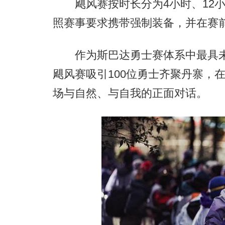
飓风赛按时长分为4小时、12小
照赛事要求携带强制装备，并在赛
作为斯巴达勇士赛体系中最具未
飓风赛吸引100位勇士齐聚丹寨，在
场与自然、与自我的正面对话。