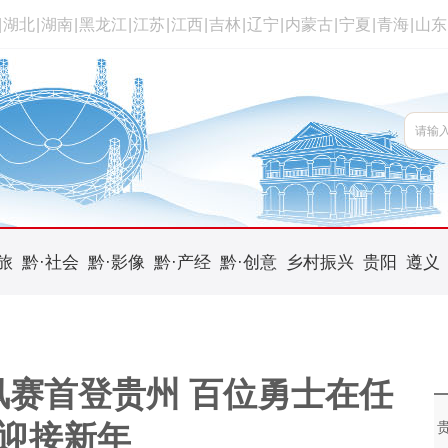
|
湖北
|
湖南
|
黑龙江
|
江苏
|
江西
|
吉林
|
辽宁
|
内蒙古
|
宁夏
|
青海
|
山东
旅
黔·社会
黔·影像
黔·产经
黔·创意
乡村振兴
贵阳
遵义
风赛首登贵州 百位勇士在任
迎接新年