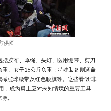
方供图
括胶布、伞绳、头灯、医用绷带、剪刀
负重、女子15公斤负重；特殊装备则涵盖
旗橄榄球腰带及红色腰旗等。这些看似“非
调用，成为勇士应对未知情境的重要工具，
来源。