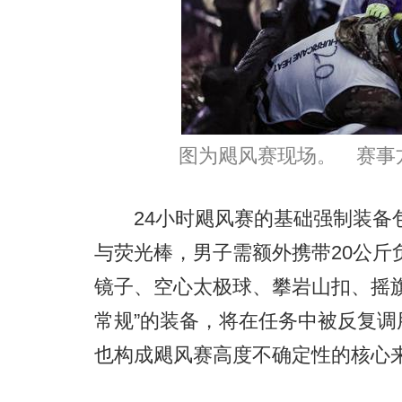
图为飓风赛现场。 赛事
24小时飓风赛的基础强制装备包
与荧光棒，男子需额外携带20公斤
镜子、空心太极球、攀岩山扣、摇
常规”的装备，将在任务中被反复
也构成飓风赛高度不确定性的核心