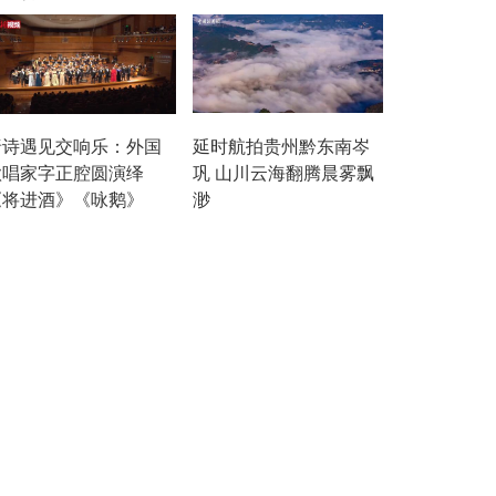
唐诗遇见交响乐：外国
延时航拍贵州黔东南岑
歌唱家字正腔圆演绎
巩 山川云海翻腾晨雾飘
《将进酒》《咏鹅》
渺