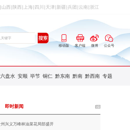
|
山西
|
陕西
|
上海
|
四川
|
天津
|
新疆
|
兵团
|
云南
|
浙江
移动版
客户端
微博
公众号
六盘水
安顺
毕节
铜仁
黔东南
黔南
黔西南
专题
即时新闻
贵州兴义万峰林油菜花局部盛开