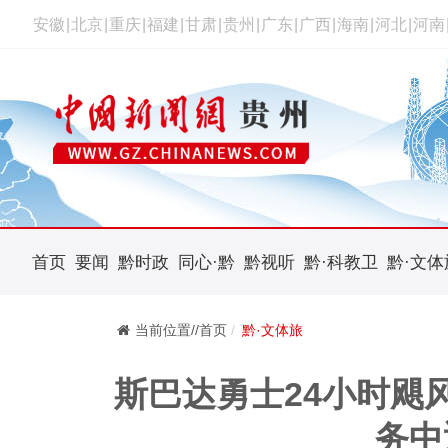
安徽
|
北京
|
重庆
|
福建
|
甘肃
|
贵州
|
广东
|
广西
|
海南
|
河北
|
河南
首页
要闻
黔时政
同心·黔
黔视听
黔·科教卫
黔·文体
当前位置//首页
黔·文体旅
斯巴达勇士24小时飓
务中