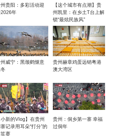
贵州贵阳：多彩活动迎
【这个城市有点潮】贵
2026年
州凯里：在乡土T台上解
锁“最炫民族风”
贵州威宁：黑颈鹤惬意
贵州赫章鸡蛋远销粤港
越冬
澳大湾区
小新的Vlog】在贵州
贵州：侗乡第一寨 幸福
侗寨记录用耳朵“打分”的
过侗年
芦笙赛