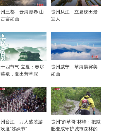
贵州三都：云海漫卷 山
贵州从江：立夏梯田景
间古寨如画
宜人
二十四节气·立夏：春尽
贵州威宁：草海晨雾美
杂英歇，夏出芳草深
如画
贵州台江：万人盛装游
贵州“割草哥”林峰：把减
欢度“姊妹节”
肥变成守护城市森林的