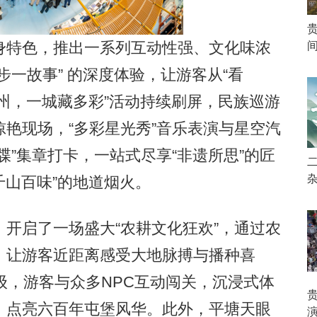
特色，推出一系列互动性强、文化味浓
步一故事” 的深度体验，让游客从“看
贵州，一城藏多彩”活动持续刷屏，民族巡游
艳现场，“多彩星光秀”音乐表演与星空汽
牒”集章打卡，一站式尽享“非遗所思”的匠
千山百味”的地道烟火。
启了一场盛大“农耕文化狂欢”，通过农
，让游客近距离感受大地脉搏与播种喜
升级，游客与众多NPC互动闯关，沉浸式体
，点亮六百年屯堡风华。此外，平塘天眼
演