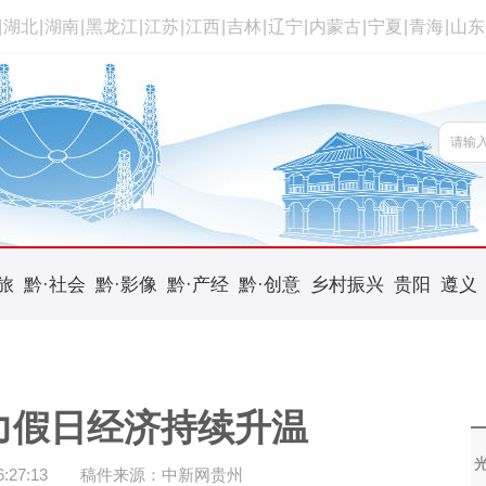
|
湖北
|
湖南
|
黑龙江
|
江苏
|
江西
|
吉林
|
辽宁
|
内蒙古
|
宁夏
|
青海
|
山东
旅
黔·社会
黔·影像
黔·产经
黔·创意
乡村振兴
贵阳
遵义
力假日经济持续升温
27:13
稿件来源：中新网贵州