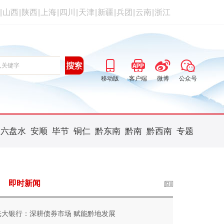
|
山西
|
陕西
|
上海
|
四川
|
天津
|
新疆
|
兵团
|
云南
|
浙江
移动版
客户端
微博
公众号
六盘水
安顺
毕节
铜仁
黔东南
黔南
黔西南
专题
即时新闻
光大银行：深耕债券市场 赋能黔地发展