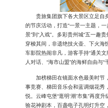
贵旅集团旗下各大景区立足自身
的节庆活动，打造“一景一主题，一
景”到“入戏”。多彩贵州城“五一趣
穿梭其间，非遗绝技火壶、下火海惊
车影院热闹非凡，游客手持“通关文
人对话、“海市山盟”的海鲜自由与“
加榜梯田在镜面水色最美时节，开
事竞赛、梯田音乐会和蓝调烟花秀
悦。云峰屯堡“逛明‘潮’市集”再度
验花神剧本，百盏电子孔明灯升空