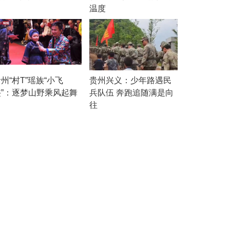
温度
州“村T”瑶族“小飞
贵州兴义：少年路遇民
侠”：逐梦山野乘风起舞
兵队伍 奔跑追随满是向
往