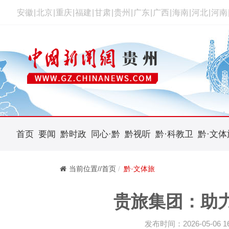
安徽
|
北京
|
重庆
|
福建
|
甘肃
|
贵州
|
广东
|
广西
|
海南
|
河北
|
河南
首页
要闻
黔时政
同心·黔
黔视听
黔·科教卫
黔·文体
当前位置//首页
黔·文体旅
贵旅集团：助
发布时间：2026-05-06 16: