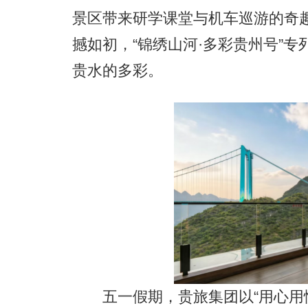
景区带来研学课堂与机车巡游的奇
撼如初，“锦绣山河·多彩贵州号”专
贵水的多彩。
五一假期，贵旅集团以“用心用情