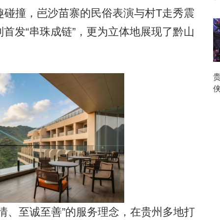
趣碰撞，岜沙苗寨的民俗表演与村T走秀震
列首发“串珠成链”，更为立体地展现了黔山
贵
、至诚至善”的服务理念，在贵州多地打