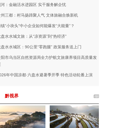
剑河：金融活水进园区 实干服务解企忧
贵州三都：村马扬蹄聚人气 文体旅融合焕新机
清镇“小块头”中小企业如何能爆发“大能量”？
六盘水水城文旅：从“凉资源”到“热经济”
六盘水水城区：90公里“零跑腿” 政策服务送上门
贵阳市乌当区自然资源局全力护航文旅康养项目高质量发
展
2026年中国凉都·六盘水避暑季开季 特色活动轮番上演
黔视界