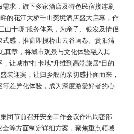
假需求，旗下多家酒店及特色民宿接连刷
”畔的花江大桥千山奕境酒店盛大启幕，作
三山十境”服务体系，为亲子、银发及情侣
仪式感，推窗即揽桥山云谷画卷。贵阳清
节见真章，将城市观景与文化体验融入其
，让城市“打卡地”升维到高端旅居“目的
族盛装迎宾，让归乡般的亲切感扑面而来，
篷等差异化体验，成为深度游爱好者的心
集团节前召开安全工作会议作出周密部
安全等方面制定详细方案，聚焦重点领域