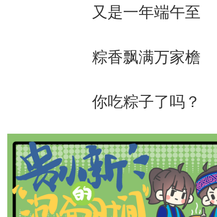
又是一年端午至
粽香飘满万家檐
你吃粽子了吗？