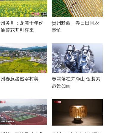
贵州务川：龙潭千年仡
贵州黔西：春日田间农
寨油菜花开引客来
事忙
贵州春意盎然乡村美
春雪落在梵净山 银装素
裹景如画