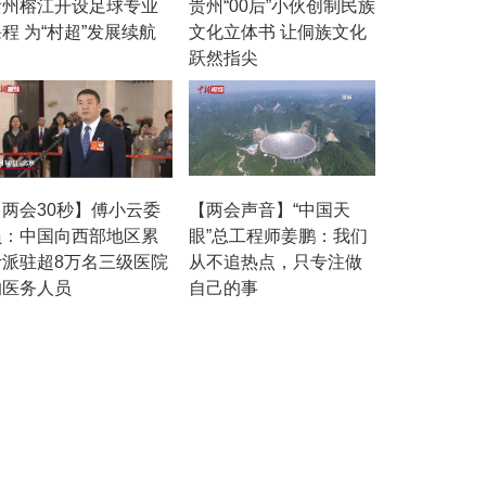
贵州榕江开设足球专业
贵州“00后”小伙创制民族
程 为“村超”发展续航
文化立体书 让侗族文化
跃然指尖
【两会30秒】傅小云委
【两会声音】“中国天
员：中国向西部地区累
眼”总工程师姜鹏：我们
计派驻超8万名三级医院
从不追热点，只专注做
的医务人员
自己的事