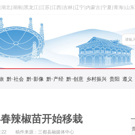
|
湖北
|
湖南
|
黑龙江
|
江苏
|
江西
|
吉林
|
辽宁
|
内蒙古
|
宁夏
|
青海
|
山东
旅
黔·社会
黔·影像
黔·产经
黔·创意
乡村振兴
贵阳
遵义
早春辣椒苗开始移栽
:22
稿件来源：三都县融媒体中心