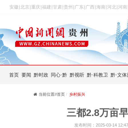
安徽
|
北京
|
重庆
|
福建
|
甘肃
|
贵州
|
广东
|
广西
|
海南
|
河北
|
河南
首页
要闻
黔时政
同心·黔
黔视听
黔·科教卫
黔·文体
当前位置//首页
乡村振兴
三都2.8万亩
发布时间：2025-03-14 12:47