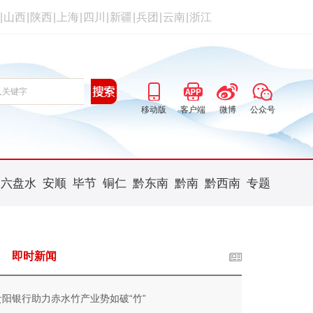
|
山西
|
陕西
|
上海
|
四川
|
新疆
|
兵团
|
云南
|
浙江
移动版
客户端
微博
公众号
六盘水
安顺
毕节
铜仁
黔东南
黔南
黔西南
专题
即时新闻
贵阳银行助力赤水竹产业势如破“竹”