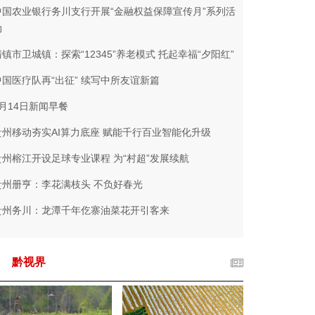
中国农业银行务川支行开展“金融权益保障宣传月”系列活
动
清镇市卫城镇：探索“12345”养老模式 托起幸福“夕阳红”
中国医疗队再“出征” 续写中所友谊新篇
3月14日新闻早餐
贵州移动夯实AI算力底座 赋能千行百业智能化升级
贵州榕江开设足球专业课程 为“村超”发展续航
贵州册亨：李花满枝头 不负好春光
贵州务川：龙潭千年仡寨油菜花开引客来
黔视界