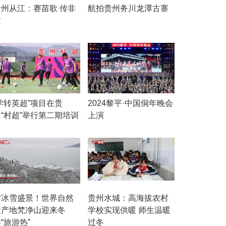
贵州从江：赛苗歌 传非
航拍贵州务川龙潭古寨
遗
学转英超”项目在贵
2024黎平·中国侗年晚会
州“村超”举行第二期培训
上演
赏冰雪盛景！世界自然
贵州水城：高海拔农村
遗产地梵净山迎来冬
学校实现供暖 师生温暖
“旅游热”
过冬