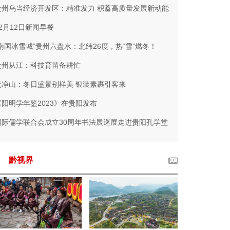
贵州乌当经济开发区：精准发力 积蓄高质量发展新动能
12月12日新闻早餐
“南国冰雪城”贵州六盘水：北纬26度，热“雪”燃冬！
贵州从江：科技育苗备耕忙
梵净山：冬日盛景别样美 银装素裹引客来
《阳明学年鉴2023》在贵阳发布
国际儒学联合会成立30周年书法展巡展走进贵阳孔学堂
黔视界