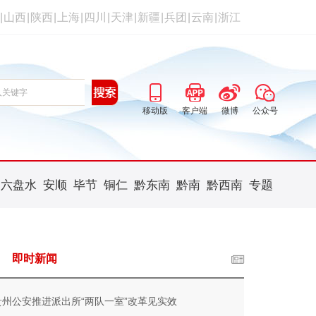
|
山西
|
陕西
|
上海
|
四川
|
天津
|
新疆
|
兵团
|
云南
|
浙江
移动版
客户端
微博
公众号
六盘水
安顺
毕节
铜仁
黔东南
黔南
黔西南
专题
即时新闻
贵州公安推进派出所“两队一室”改革见实效