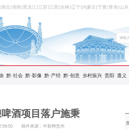
|
湖北
|
湖南
|
黑龙江
|
江苏
|
江西
|
吉林
|
辽宁
|
内蒙古
|
宁夏
|
青海
|
山东
旅
黔·社会
黔·影像
黔·产经
黔·创意
乡村振兴
贵阳
遵义
酿啤酒项目落户施秉
58:50
稿件来源：中新网贵州