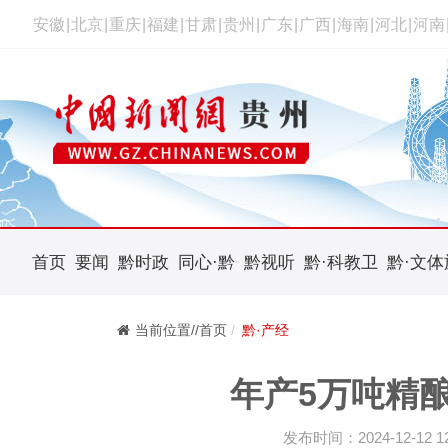
安徽
|
北京
|
重庆
|
福建
|
甘肃
|
贵州
|
广东
|
广西
|
海南
|
河北
|
河南
首页
要闻
黔时政
同心·黔
黔视听
黔·科教卫
黔·文体
当前位置//首页
黔·产经
年产5万吨精
发布时间：2024-12-12 12: