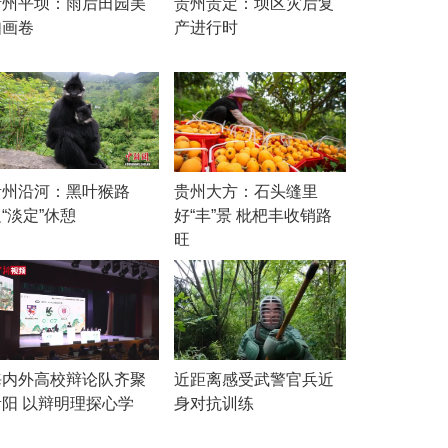
贵州平坝：雨后田园美
贵州贵定：坝区灾后复
如画卷
产进行时
贵州沿河：黑叶猴路
贵州大方：石头缝里
“淡定”休憩
好“丰”景 枇杷丰收销路
旺
海内外高校辩论队齐聚
近距离感受武警官兵近
贵阳 以辩明理探心学
身对抗训练