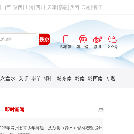
|
山西
|
陕西
|
上海
|
四川
|
天津
|
新疆
|
兵团
|
云南
|
浙江
移动版
客户端
微博
公众号
六盘水
安顺
毕节
铜仁
黔东南
黔南
黔西南
专题
即时新闻
2026年贵州省青少年赛艇、皮划艇（静水）锦标赛暨贵州