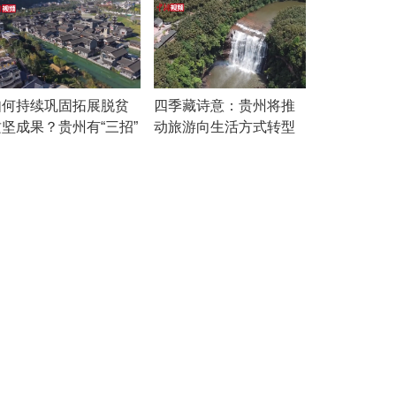
如何持续巩固拓展脱贫
四季藏诗意：贵州将推
攻坚成果？贵州有“三招”
动旅游向生活方式转型