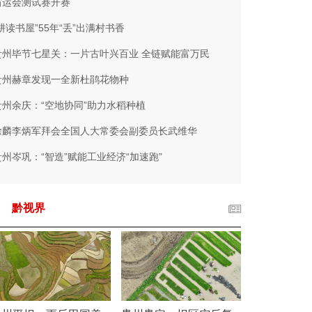
省运会测试赛开赛
“耕读书屋”55年“丢”出满村书香
贵州毕节七星关：一片古叶兴百业 全链赋能富万民
贵州赫章发现一全新杜鹃花物种
贵州余庆：“空地协同”助力水稻种植
徐麟李炳军拜会全国人大常委会副委员长武维华
贵州岑巩：“智造”赋能工业经济“加速跑”
黔视界