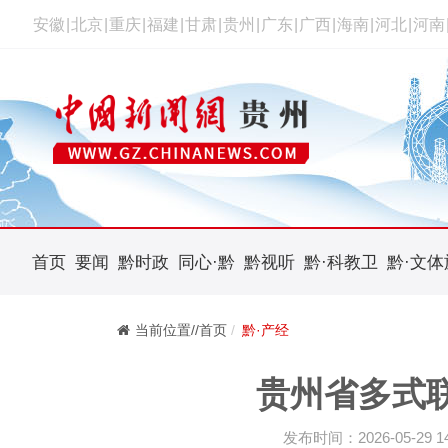
安徽
|
北京
|
重庆
|
福建
|
甘肃
|
贵州
|
广东
|
广西
|
海南
|
河北
|
河南
首页
要闻
黔时政
同心·黔
黔视听
黔·科教卫
黔·文体
当前位置//首页
黔·产经
贵州省多式
发布时间：2026-05-29 14: