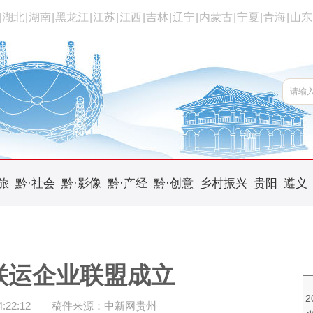
|
湖北
|
湖南
|
黑龙江
|
江苏
|
江西
|
吉林
|
辽宁
|
内蒙古
|
宁夏
|
青海
|
山东
旅
黔·社会
黔·影像
黔·产经
黔·创意
乡村振兴
贵阳
遵义
联运企业联盟成立
22:12
稿件来源：中新网贵州