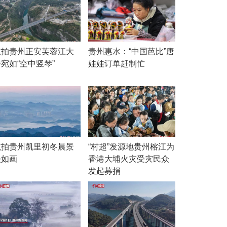
航拍贵州正安芙蓉江大
贵州惠水：“中国芭比”唐
宛如“空中竖琴”
娃娃订单赶制忙
航拍贵州凯里初冬晨景
“村超”发源地贵州榕江为
美如画
香港大埔火灾受灾民众
发起募捐