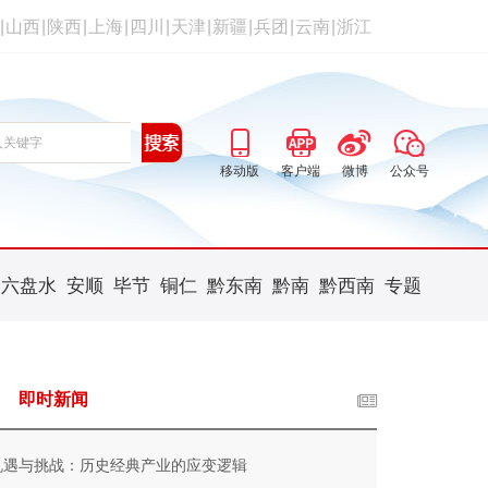
|
山西
|
陕西
|
上海
|
四川
|
天津
|
新疆
|
兵团
|
云南
|
浙江
移动版
客户端
微博
公众号
六盘水
安顺
毕节
铜仁
黔东南
黔南
黔西南
专题
即时新闻
机遇与挑战：历史经典产业的应变逻辑