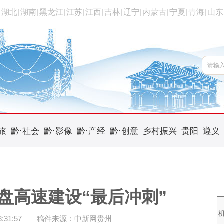
|
湖北
|
湖南
|
黑龙江
|
江苏
|
江西
|
吉林
|
辽宁
|
内蒙古
|
宁夏
|
青海
|
山东
旅
黔·社会
黔·影像
黔·产经
黔·创意
乡村振兴
贵阳
遵义
安盘高速建设“最后冲刺”
31:57
稿件来源：中新网贵州