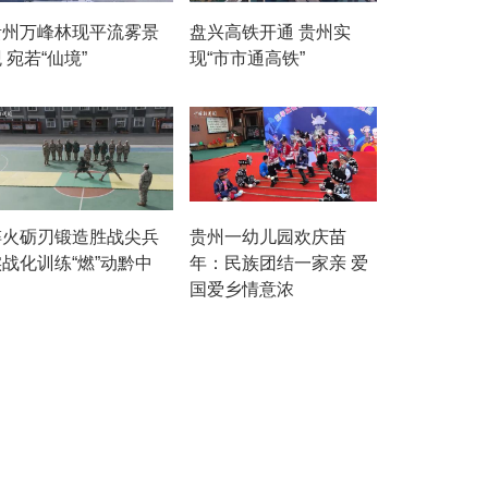
贵州万峰林现平流雾景
盘兴高铁开通 贵州实
 宛若“仙境”
现“市市通高铁”
淬火砺刃锻造胜战尖兵
贵州一幼儿园欢庆苗
战化训练“燃”动黔中
年：民族团结一家亲 爱
国爱乡情意浓