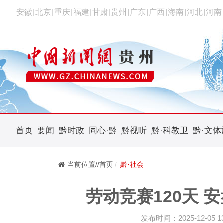
安徽
|
北京
|
重庆
|
福建
|
甘肃
|
贵州
|
广东
|
广西
|
海南
|
河北
|
河南
首页
要闻
黔时政
同心·黔
黔视听
黔·科教卫
黔·文体
当前位置//首页
黔·社会
劳动竞赛120天 
发布时间：2025-12-05 13: