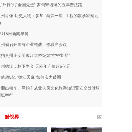
从“外行”到“全国先进” 罗甸宋培琳的五年普法路
贵州肖像·历史人物：参加 “两弹一星” 工程的数学家秦元
勋
12月5日新闻早餐
贵州省召开国有企业统战工作联席会议
航拍贵州正安芙蓉江大桥宛如“空中竖琴”
贵州德江：林下生金 天麻年产值超5亿元
产值超5亿 “德江天麻”如何实力破圈！
安顺出租车、网约车从业人员文化旅游知识暨安全驾驶培
训班举行
黔视界