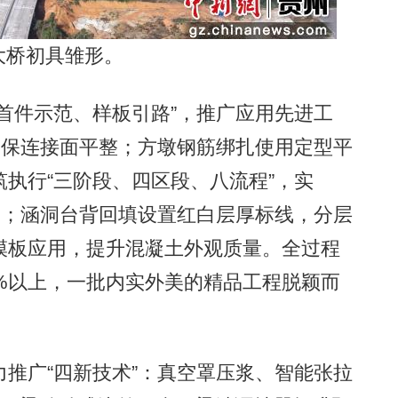
大桥初具雏形。
件示范、样板引路”，推广应用先进工
确保连接面平整；方墩钢筋绑扎使用定型平
执行“三阶段、四区段、八流程”，实
制；涵洞台背回填设置红白层厚标线，分层
模板应用，提升混凝土外观质量。全过程
%以上，一批内实外美的精品工程脱颖而
广“四新技术”：真空罩压浆、智能张拉