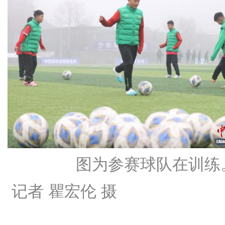
图为参赛球队在训
记者 瞿宏伦 摄