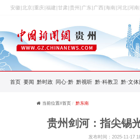
安徽
|
北京
|
重庆
|
福建
|
甘肃
|
贵州
|
广东
|
广西
|
海南
|
河北
|
河南
首页
要闻
黔时政
同心·黔
黔视听
黔·科教卫
黔·文体
当前位置//首页
黔东南
贵州剑河：指尖锡光
发布时间：2025-11-17 18: