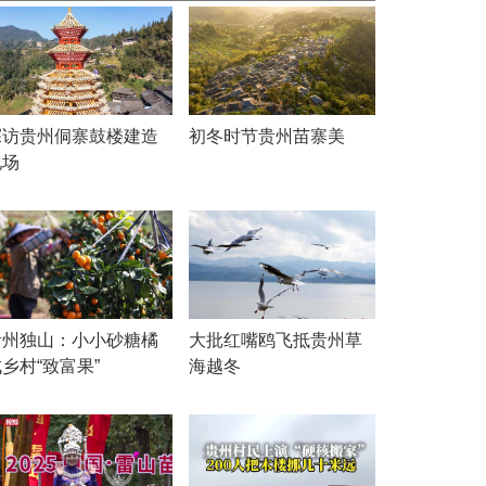
探访贵州侗寨鼓楼建造
初冬时节贵州苗寨美
现场
贵州独山：小小砂糖橘
大批红嘴鸥飞抵贵州草
乡村“致富果”
海越冬