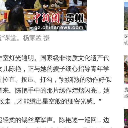
”课堂。杨家孟 摄
室灯光通明。国家级非物质文化遗产代
女儿陈艳，正与她的嫂子细心指导青年学
定要拉直、按压、打勾，”她娴熟的动作好似
道来。陈艳手中的那片绣作熠熠闪亮，她
成
纹走，才能绣出星空般的细密光感。”
轻柔的锡丝摩挲声。陈艳逐一巡回，边