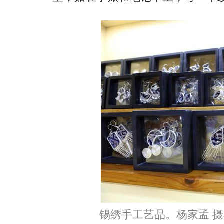
锡绣手工艺品。杨家孟 摄