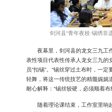
剑河县“青年夜校·锡绣非遗
夜幕里，剑河县的龙女三九工作
表性项目代表性传承人龙女三九的
员“扣锡”。“锡丝穿过土布时，一
轻舞，将这一传统技艺的精髓娓娓
耐心解释：“锡丝较硬，必须顺着布
随着理论课结束，工作室里响起