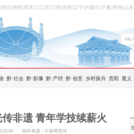
|
湖北
|
湖南
|
黑龙江
|
江苏
|
江西
|
吉林
|
辽宁
|
内蒙古
|
宁夏
|
青海
|
山东
旅
黔·社会
黔·影像
黔·产经
黔·创意
乡村振兴
贵阳
遵义
传非遗 青年学技续薪火
23:05
稿件来源：中新网贵州