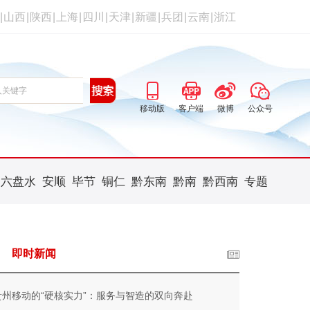
|
山西
|
陕西
|
上海
|
四川
|
天津
|
新疆
|
兵团
|
云南
|
浙江
移动版
客户端
微博
公众号
六盘水
安顺
毕节
铜仁
黔东南
黔南
黔西南
专题
即时新闻
贵州移动的“硬核实力”：服务与智造的双向奔赴