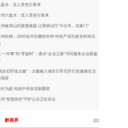
六盘水：宜人景色引客来
贵州六盘水：宜人景色引客来
贵州破局山区腹透难题 让肾病治疗“不出市、在家门”
贵州松桃：2000亩羊肚菌抢冬种 特色产业扎根乡村添活
力
从“一件事”到“零超时”：惠水“企业之家”书写服务企业新篇
章
“我在石阡练太极”：太极融入城市日常石阡打造健康生活
新场景
银针为媒 绘就中所友谊新图景
贵州“智慧疾控”守护公共卫生安全
黔视界