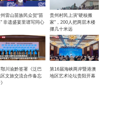
贵州雷山苗族民众贺“苗
贵州村民上演“硬核搬
年” 非遗盛宴里谱写同心
家”，200人把两层木楼
曲
挪几十米远
陕鄂川渝黔签署《泛巴
第16届海峡两岸暨港澳
地区文旅交流合作备忘
地区艺术论坛贵阳开幕
录》