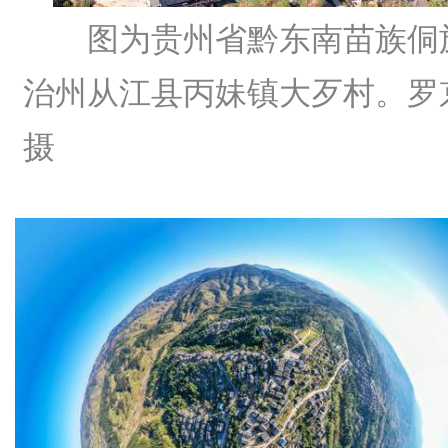
图为贵州省黔东南苗族侗
治州从江县丙妹镇大歹村。罗
摄