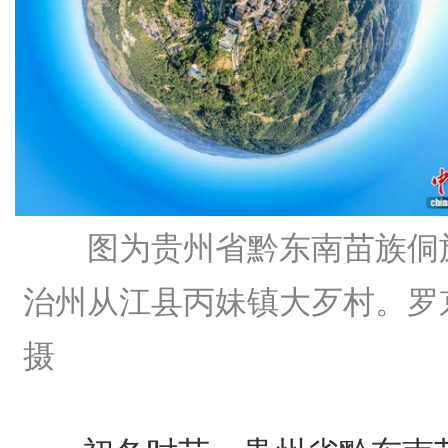
图为贵州省黔东南苗族侗
治州从江县丙妹镇大歹村。罗
摄