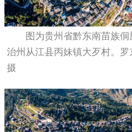
图为贵州省黔东南苗族侗
治州从江县丙妹镇大歹村。罗
摄