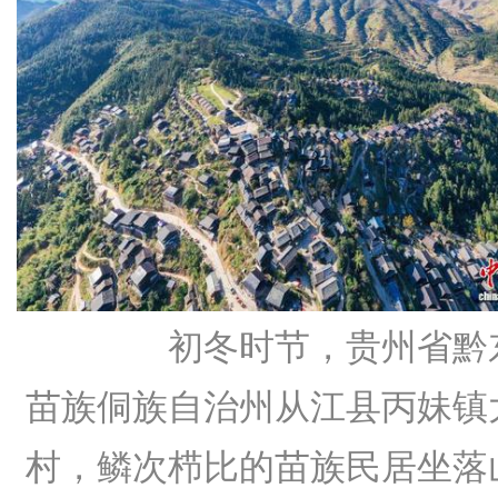
初冬时节，贵州省黔
苗族侗族自治州从江县丙妹镇
村，鳞次栉比的苗族民居坐落