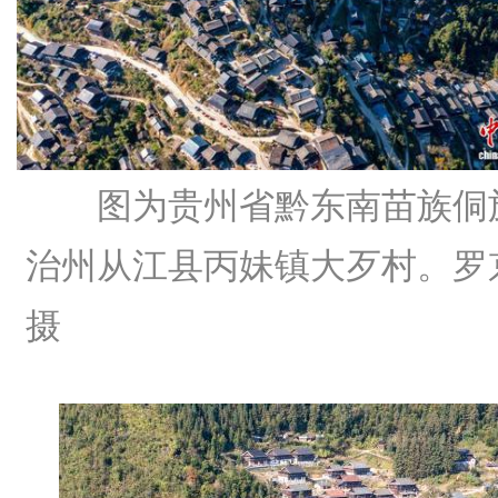
图为贵州省黔东南苗族侗
治州从江县丙妹镇大歹村。罗
摄