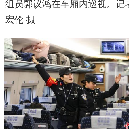
组员郭议鸿在车厢内巡视。记者
宏伦 摄