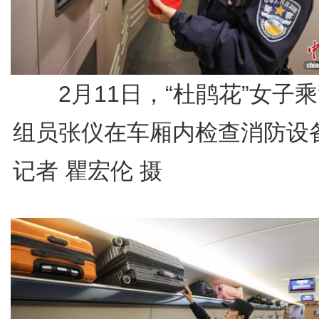
2月11日，“杜鹃花”女子
组员张仪在车厢内检查消防设
记者 瞿宏伦 摄