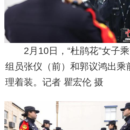
2月10日，“杜鹃花”女子
组员张仪（前）和郭议鸿出乘
理着装。记者 瞿宏伦 摄