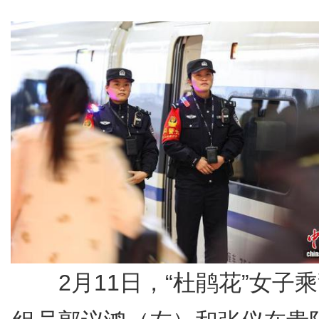
2月11日，“杜鹃花”女子