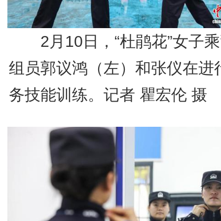
2月10日，“杜鹃花”女子
组员郭议鸿（左）和张仪在进
务技能训练。记者 瞿宏伦 摄