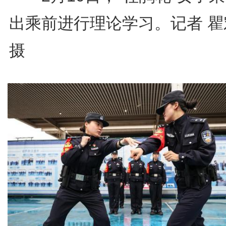
出乘前进行理论学习。记者 瞿
摄