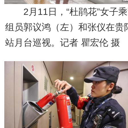
2月11日，“杜鹃花”女子
组员郭议鸿（左）和张仪在贵
站月台巡视。记者 瞿宏伦 摄